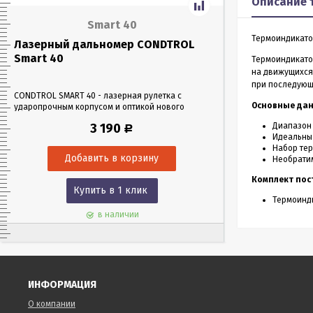
Описание 
Smart 40
Термоиндикатор
Лазерный дальномер CONDTROL
Лазерный да
Smart 40
Smart 60
Термоиндикато
на движущихся 
при последующ
CONDTROL SMART 40 - лазерная рулетка с
CONDTROL SMART 6
Основные да
ударопрочным корпусом и оптикой нового
эргономичном уда
поколения, благодаря которой можно работать
Лазерная рулетка 
3 190
Диапазон 
Р
в любых условиях освещения. Позволяет
0,05 до 60 метров
Идеальны 
проводить замеры как на улице, так и в
измерения – всего 
Набор тер
помещениях на расстоянии до 40 м.
Необратим
Комплект пос
Купить в 1 клик
Куп
Термоинди
в наличии
ИНФОРМАЦИЯ
О компании