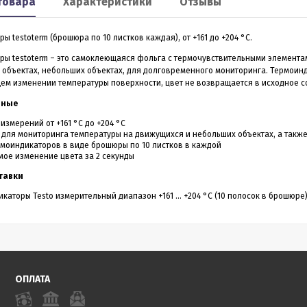
товара
Характеристики
Отзывы
Smart 60
XP2
ы testoterm (брошюра по 10 листков каждая), от +161 до +204 °C.
льномер CONDTROL
Лазерный дальномер 70 m
CONDTROL XP2
ры testoterm – это самоклеющаяся фольга с термочувствительными элемента
объектах, небольших объектах, для долговременного мониторинга. Термоинди
ем изменении температуры поверхности, цвет не возвращается в исходное с
0 – лазерный дальномер, в
Лазерный дальномер CONDTROL XP2 – эт
нные
ропрочном корпусе.
старшая модель дальномера XP1. Диапа
работает на расстоянии от
измерений до 70 метров, точность 1,5 мм.
измерений от +161 °C до +204 °C
3 990
4 390
Р
Р
 даже на улице. Погрешность
Новинка обладает дополнительным
для мониторинга температуры на движущихся и небольших объектах, а такж
1,5 мм
функционалом - расширенный Пифагор,
моиндикаторов в виде брошюры по 10 листков в каждой
измерение площади стен и функцией
ое изменение цвета за 2 секунды
измерения угла наклона, которая на ос
всего одного замера позволяет вычисли
тавки
горизонтальное и вертикальное проложен
ить в 1 клик
Купить в 1 клик
каторы Testo измерительный диапазон +161 … +204 °C (10 полосок в брошюре) 
в наличии
в наличии
ОПЛАТА