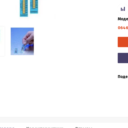
Моде
0646
Поде