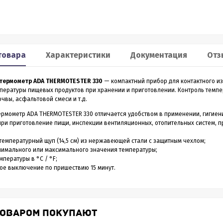
Smart 60
XP2
льномер CONDTROL
Лазерный дальномер 70 m
CONDTROL XP2
товара
Характеристики
Документация
Отз
0 – лазерный дальномер, в
Лазерный дальномер CONDTROL XP2 – эт
ропрочном корпусе.
старшая модель дальномера XP1. Диапа
термометр ADA THERMOTESTER 330
— компактный прибор для контактного и
работает на расстоянии от
измерений до 70 метров, точность 1,5 мм.
3 990
4 390
пературы пищевых продуктов при хранении и приготовлении. Контроль темпер
Р
Р
 даже на улице. Погрешность
Новинка обладает дополнительным
чвы, асфальтовой смеси и т.д.
1,5 мм
функционалом - расширенный Пифагор,
измерение площади стен и функцией
ермометр ADA THERMOTESTER 330 отличается удобством в применении, гигиен
измерения угла наклона, которая на ос
при приготовление пищи, инспекции вентиляционных, отопительных систем, 
всего одного замера позволяет вычисли
горизонтальное и вертикальное проложен
ить в 1 клик
Купить в 1 клик
температурный щуп (14,5 см) из нержавеющей стали с защитным чехлом;
нимального или максимального значения температуры;
в наличии
в наличии
мпературы в °С / °F;
ое выключение по пришествию 15 минут.
ТОВАРОМ ПОКУПАЮТ