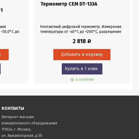
Термометр CEM DT-133A
1
ным
Контактный цифровой термометр. Измерение
 −50,0°С до
температуры от -40°C до +200°C, разрешение
датчик 106
0,1°, точность 1%. Быстродействие 1 сек.
2 818
Р
Купить в 1 клик
в наличии
КОНТАКТЫ
Интернет-магазин
измерительного оборудования
111024, г. Москва,
ул. Авиамоторная, д.50