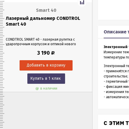
Smart 40
Лазерный дальномер CONDTROL
Лазерный да
Smart 40
Smart 60
Описание 
CONDTROL SMART 40 - лазерная рулетка с
CONDTROL SMART 6
ударопрочным корпусом и оптикой нового
эргономичном уда
Электронный 
поколения, благодаря которой можно работать
Лазерная рулетка 
3 190
Измерение тем
Р
в любых условиях освещения. Позволяет
0,05 до 60 метров
температуры по
проводить замеры как на улице, так и в
измерения – всего 
помещениях на расстоянии до 40 м.
Электронный т
- применяtтся 
строительстве;
Купить в 1 клик
Куп
- герметичный 
- фиксация ми
в наличии
- измерения те
- автоматическ
С ЭТИМ 