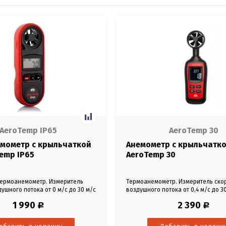
AeroTemp IP65
AeroTemp 30
мометр с крыльчаткой
Анемометр с крыльчатко
emp IP65
AeroTemp 30
термоанемометр. Измеритель
Термоанемометр. Измеритель ско
ушного потока от 0 м/с до 30 м/с
воздушного потока от 0,4 м/с до 3
ы воздушного потока от -10°С до
температуры воздушного потока от
1 990
2 390
Р
Р
енный в корпус датчик-
+70°С. Встроенный датчик-крыльча
Пылевлагозащита IP65.