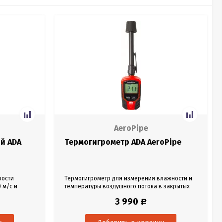
AeroPipe
й ADA
Термогигрометр ADA AeroPipe
рости
Термогигрометр для измерения влажности и
0 м/с и
температуры воздушного потока в закрытых
 -20°С до
вентиляционных системах. Цифровой датчик
3 990
Р
тка.
высокой точности. Измеряет температуру,
относительную влажность воздуха,
температуру точки росы, температуру