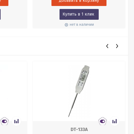
влажного термометра, содержание водяного
пара, теплосодержание (энтальпия), частицы
влажности на фунт (GPP), массу...
Купить в 1 клик
нет в наличии
DT-133A