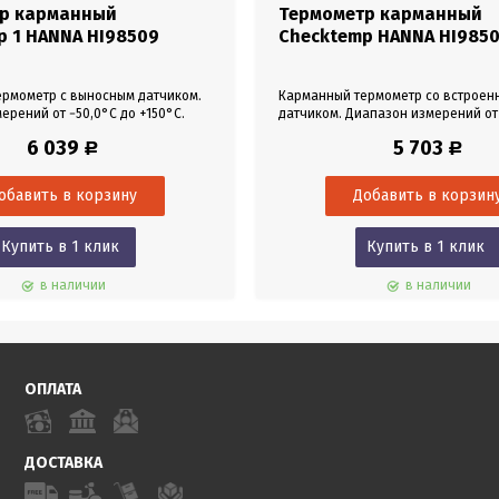
р карманный
Термометр карманный
p 1 HANNA HI98509
Checktemp HANNA HI9850
рмометр с выносным датчиком.
Карманный термометр со встроен
ерений от −50,0°С до +150°С.
датчиком. Диапазон измерений от
сной стальной датчик 97,3 мм
+150°С. Фиксированный стальной 
6 039
5 703
Р
Р
мм) на кабеле 1 м.
мм (диаметр 3,6 мм).
Купить в 1 клик
Купить в 1 клик
в наличии
в наличии
ОПЛАТА
ДОСТАВКА