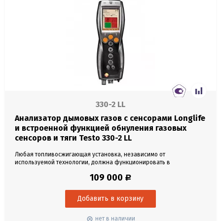
330-2 LL
Анализатор дымовых газов с сенсорами Longlife
и встроенной функцией обнуления газовых
сенсоров и тяги Testo 330-2 LL
Любая топливосжигающая установка, независимо от
используемой технологии, должна функционировать в
оптимальном режиме. Вопросы о соблюдении соответствующих
109 000
Р
требований, сокращении расхода энергии и снижении объемов
выбросов загрязняющих веществ сегодня имеют наивысший
приоритет. Для того чтобы наиболее эффективно реализовать
оптимизационный...
нет в наличии