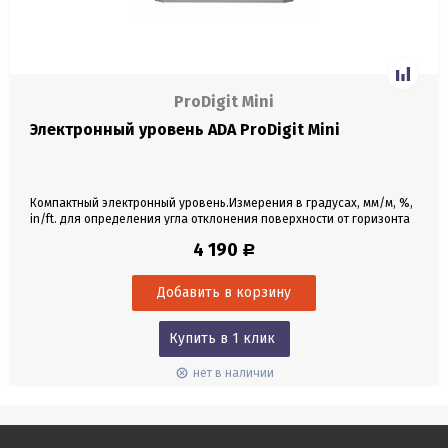
ProDigit Mini
Электронный уровень ADA ProDigit Mini
Компактный электронный уровень.Измерения в градусах, мм/м, %,
in/ft. для определения угла отклонения поверхности от горизонта
или вертикали. Направление уклона. Автоматическая калибровка.
4 190
Р
ЖК экран с подсветкой. Магниты в основании. Автоотключение.
Кейс в комплекте.
Купить в 1 клик
нет в наличии