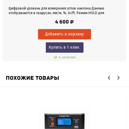
Цифровой уровень для измерения углов наклона Данные
отображаются в градусах, мм/м, %, in/ft. Режим HOLD для
удержания результатов. Автоматическая калибровка. ЖК экран с
4 600
Р
подсветкой. Магниты в основании. Автоматическое отключение.
Длина 60 см. Чехол в комплекте.
Купить в 1 клик
в наличии
ПОХОЖИЕ ТОВАРЫ