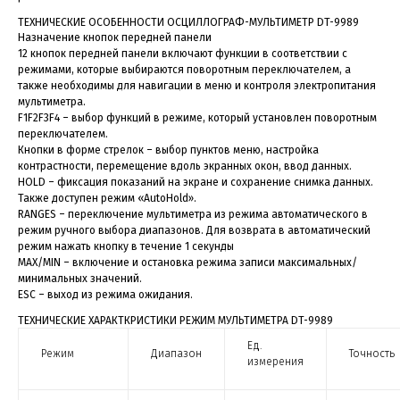
ТЕХНИЧЕСКИЕ ОСОБЕННОСТИ ОСЦИЛЛОГРАФ-МУЛЬТИМЕТР
DT-9989
Назначение кнопок передней панели
12 кнопок передней панели включают функции в соответствии с
режимами, которые выбираются поворотным переключателем, а
также необходимы для навигации в меню и контроля электропитания
мультиметра.
F1F2F3F4 – выбор функций в режиме, который установлен поворотным
переключателем.
Кнопки в форме стрелок – выбор пунктов меню, настройка
контрастности, перемещение вдоль экранных окон, ввод данных.
HOLD – фиксация показаний на экране и сохранение снимка данных.
Также доступен режим «AutoHold».
RANGES – переключение мультиметра из режима автоматического в
режим ручного выбора диапазонов. Для возврата в автоматический
режим нажать кнопку в течение 1 секунды
MAX/MIN – включение и остановка режима записи максимальных/
минимальных значений.
ESC – выход из режима ожидания.
ТЕХНИЧЕСКИЕ ХАРАКТКРИСТИКИ РЕЖИМ МУЛЬТИМЕТРА
DT-9989
Ед.
Режим
Диапазон
Точность
измерения