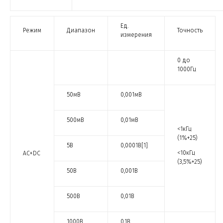
Ед.
Режим
Диапазон
Точность
измерения
0 до
1000Гц
50мВ
0,001мВ
500мВ
0,01мВ
<1кГц
(1%+25)
5В
0,0001В[1]
<10кГц
АС+DC
(3,5%+25)
50В
0,001В
500В
0,01В
1000В
0,1В