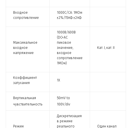
Входное
1000С/СА: 1МОм
сопротивление
±2%/15пФ ±2пФ
1000В/600В
(DC+AC
Максимальное
пиковое
входное
значение,
Кат. I, кат. II
напряжение
входное
сопротивление
1МОм)
Коэффициент
1Х
затухания
Вертикальная
50mV to
чувствительность
100V/div
Дискретизация
в режиме
Режим
реального
Один канал