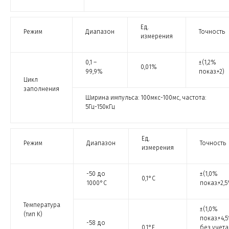
Ед.
Режим
Диапазон
Точность
измерения
0,1 –
±(1,2%
0,01%
99,9%
показ.+2)
Цикл
заполнения
Ширина импульса: 100мкс-100мс, частота:
5Гц-150кГц
Ед.
Режим
Диапазон
Точность
измерения
-50 до
±(1,0%
0,1°С
1000°С
показ.+2,5
Температура
±(1,0%
(тип К)
показ.+4,5
-58 до
0,1°F
без учета