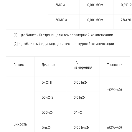
5МОм
0,001МОм
0,2%+2
50МОм
0,001МОм
2%+20
[1] – добавить 10 единиц для температурной компенсации
[2] – добавить 4 единицы для температурной компенсации
Ед.
Режим
Диапазон
Точность
измерения
5нФ[1]
0,001нФ
±(2%+40)
50нФ[2]
0,01нФ
500нФ
0,1нФ
Емкость
5мкФ
0,001мкФ
±(2%+40)