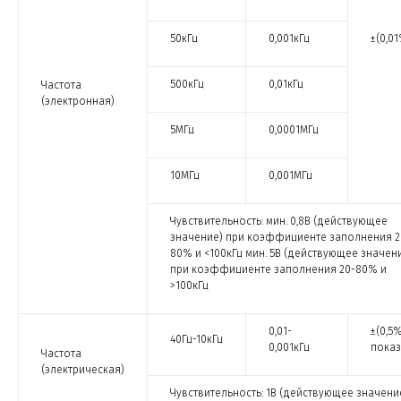
50кГц
0,001кГц
±(0,0
500кГц
0,01кГц
Частота
(электронная)
5МГц
0,0001МГц
10МГц
0,001МГц
Чувствительность: мин. 0,8В (действующее
значение) при коэффициенте заполнения 2
80% и <100кГц мин. 5В (действующее значен
при коэффициенте заполнения 20-80% и
>100кГц
0,01-
±(0,5
40Гц-10кГц
0,001кГц
показ
Частота
(электрическая)
Чувствительность: 1В (действующее значени