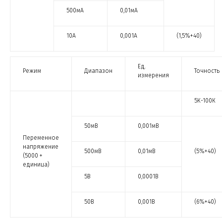
500мА
0,01мА
10А
0,001А
(1,5%+40)
Ед.
Режим
Диапазон
Точность
измерения
5К-100К
50мВ
0,001мВ
Переменное
напряжение
500мВ
0,01мВ
(5%+40)
(5000 +
единица)
5В
0,0001В
50В
0,001В
(6%+40)