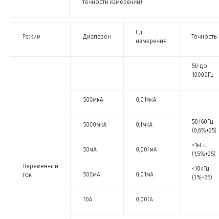
точности измерений)
Ед.
Режим
Диапазон
Точность
измерения
50 до
10000Гц
500мкА
0,01мкА
50/60Гц
5000мкА
0,1мкА
(0,6%+25)
<1кГц
50мА
0,001мА
(1,5%+25)
Переменный
<10кГц
500мА
0,01мА
ток
(3%+25)
10А
0,001А