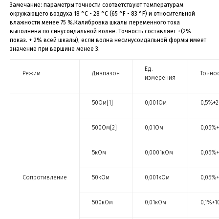
Замечание: параметры точности соответствуют температурам
окружающего воздуха 18 °C - 28 °C (65 °F - 83 °F) и относительной
влажности менее 75 %.Калибровка шкалы переменного тока
выполнена по синусоидальной волне. Точность составляет ±(2%
показ. + 2% всей шкалы), если волна несинусоидальной формы имеет
значение при вершине менее 3.
Ед.
Режим
Диапазон
Точно
измерения
50Ом[1]
0,001Ом
0,5%+2
500Ом[2]
0,01Ом
0,05%+
5кОм
0,0001кОм
0,05%+
Сопротивление
50кОм
0,001кОм
0,05%+
500кОм
0,01кОм
0,1%+1