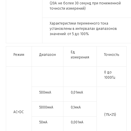
(20А: не более 30 секунд при пониженной
точности измерений)
Характеристики переменного тока
установлены в интервалах диапазонов
значений: от 5 до 100%
Ед.
Режим
Диапазон
Точность
измерения
0 до
1000Гц
500мкА
0,01мкА
5000мкА
0,1мкА
АС+DC
(1%+25)
50мА
0,001мА