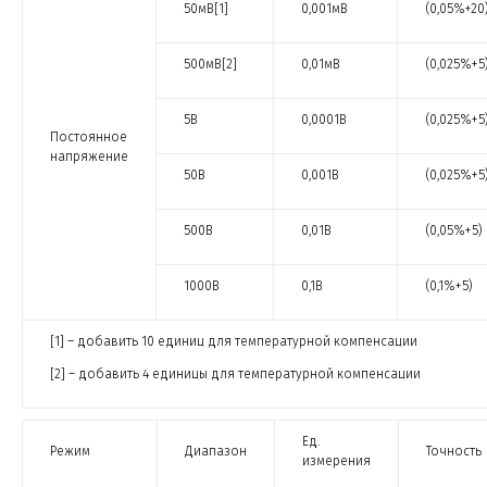
50мВ[1]
0,001мВ
(0,05%+20
500мВ[2]
0,01мВ
(0,025%+5
5В
0,0001В
(0,025%+5
Постоянное
напряжение
50В
0,001В
(0,025%+5
500В
0,01В
(0,05%+5)
1000В
0,1В
(0,1%+5)
[1] – добавить 10 единиц для температурной компенсации
[2] – добавить 4 единицы для температурной компенсации
Ед.
Режим
Диапазон
Точность
измерения