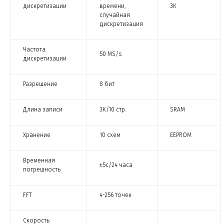
дискретизации
времени,
3К
случайная
дискретизация
Частота
50 MS/s
дискретизации
Разрешение
8 бит
Длина записи
3К/10 стр.
SRAM
Хранение
10 схем
EEPROM
Временная
±5с/24 часа
погрешность
FFT
4-256 точек
Скорость