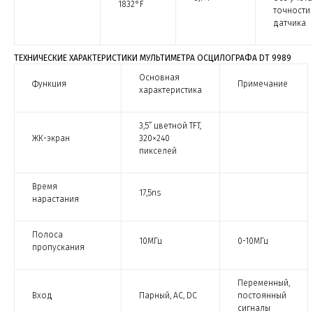
1832°F
точности
датчика
ТЕХНИЧЕСКИЕ ХАРАКТЕРИСТИКИ МУЛЬТИМЕТРА ОСЦИЛОГРАФА DT 9989
Основная
Функция
Примечание
характеристика
3,5” цветной TFT,
ЖК-экран
320×240
пикселей
Время
17,5ns
нарастания
Полоса
10МГц
0-10МГц
пропускания
Переменный,
Вход
Парный, АС, DC
постоянный
сигналы