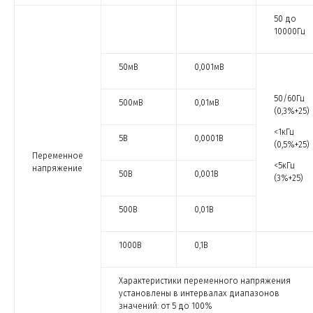
50 до
10000Гц
50мВ
0,001мВ
50/60Гц
500мВ
0,01мВ
(0,3%+25)
<1кГц
5В
0,0001В
(0,5%+25)
Переменное
<5кГц
напряжение
50В
0,001В
(3%+25)
500В
0,01В
1000В
0,1В
Характеристики переменного напряжения
установлены в интервалах диапазонов
значений: от 5 до 100%