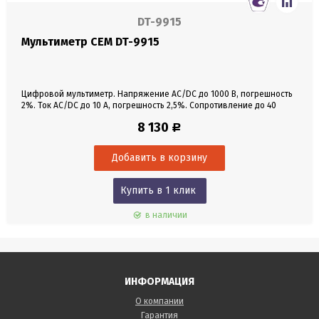
DT-9915
Мультиметр CEM DT-9915
Цифровой мультиметр. Напряжение AC/DC до 1000 В, погрешность
2%. Ток AC/DC до 10 A, погрешность 2,5%. Сопротивление до 40
МОм. Ёмкость до 200 мкФ. Частота до 10 МГц. ЖК-дисплей.
8 130
Р
Автовыключение. DATA HOLD. Автовыбор диапазона,
относительные измерения, подсветка.
Купить в 1 клик
в наличии
ИНФОРМАЦИЯ
О компании
Гарантия