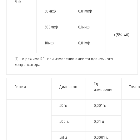
/td>
50мкФ
0,01мкФ
500мкФ
0,1мкФ
±(5%+40)
10мФ
0,01мФ
[1] – в режиме REL при измерении емкости пленочного
конденсатора
Ед.
Режим
Диапазон
Точно
измерения
50Гц
0,001Гц
500Гц
0,01Гц
5кГц
0,0001Гц