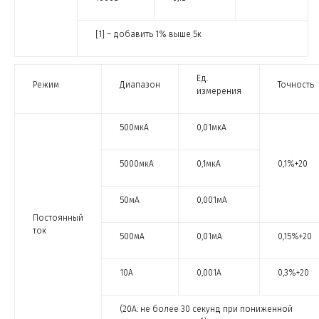
[1] – добавить 1% выше 5к
Ед.
Режим
Диапазон
Точность
измерения
500мкА
0,01мкА
5000мкА
0,1мкА
0,1%+20
50мА
0,001мА
Постоянный
ток
500мА
0,01мА
0,15%+20
10А
0,001А
0,3%+20
(20А: не более 30 секунд при пониженной