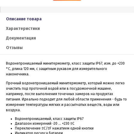
Описание товара
Характеристики
Документация
Отзывы
Водонепроницаемый минитермометр, класс защиты IP67, изм. до +230
°C, длина 120 мм, с защитным рукавом для измерительного
наконечника.
Прочный водонепроницаемый минитермометр, который можно легко
очистить под проточной водой или в посудомоечной машине,
например, после выполнения точечных замеров на продуктах
питания. Идеально подходит для любой области применения - будь то
измерение температуры мягких и рассыпчатых веществ, воды или
воздуха.
Водонепроницаемый, класс защиты IP67
Диапазон измерений -20 ... +230 ºC
Переключение ºC/ºF нажатием одной кнопки
Индикатор ресурса батареи