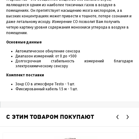
являющееся одним из наиболее токсичных газов в воздухе в
помещениях. Он препятствует насыщению мозга кислородом, а в
высоких концентрациях может привести к тошноте, потере сознания и
даже летальному исходу. Измерение СО позволит Вам получить
четкую картину уровня содержания моноокиси углерода в воздухе в
помещении.
Основные данные
Автоматическое обнуление сенсора
Диапазон измерений: от 0 до +500
Долгосрочная стабильность измерений благодаря
электрохимическому сенсору
Комплект поставки
Зонд СО в атмосфере Testo - 1 шт.
Фиксированный кабель 1.5 м - 1 шт.
С ЭТИМ ТОВАРОМ ПОКУПАЮТ