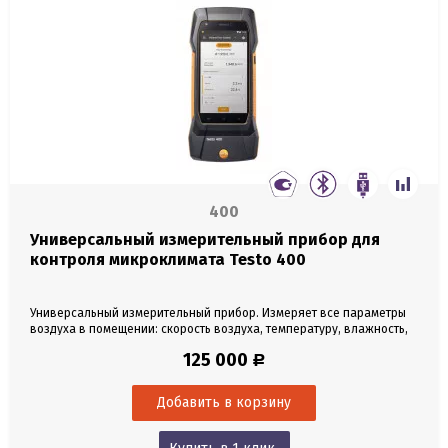
400
Универсальный измерительный прибор для
контроля микроклимата Testo 400
Универсальный измерительный прибор. Измеряет все параметры
воздуха в помещении: скорость воздуха, температуру, влажность,
давление, освещенность, лучистое тепло, степень турбулентности,
125 000
Р
концентрацию CO2 и CO. Сенсор давления. Подключение
нескольких зондов: 2 кабельных с интерфейсом TUC, 4 Bluetooth-
зонда, 2 термопары типа K (приобретаются...