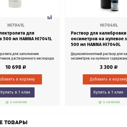
HI7041L
HI7040L
лектролита для
Раствор для калибровки
а 500 мл HANNA HI7041L
оксиметров на нулевое 
500 мл HANNA HI7040L
тролита для заполнения
Двухкомпонентный раствор для к
тчиков растворенного кислорода
оксиметров на нулевое содержан
назначен для устройств HI9142,
кислорода. Объем 500 мл.
10 698
3 300
Р
Р
6. Объем 500 мл.
Купить в 1 клик
Купить в 1 клик
в наличии
в наличии
Е ТОВАРЫ