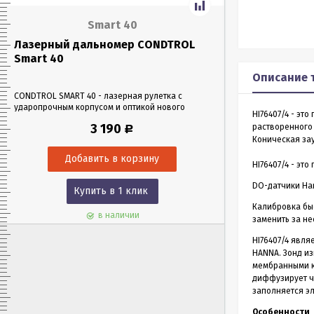
Smart 40
Лазерный дальномер CONDTROL
Лазерный да
Smart 40
Smart 60
Описание 
CONDTROL SMART 40 - лазерная рулетка с
CONDTROL SMART 6
ударопрочным корпусом и оптикой нового
эргономичном уда
HI76407/4 - эт
поколения, благодаря которой можно работать
Лазерная рулетка 
3 190
растворенного
Р
в любых условиях освещения. Позволяет
0,05 до 60 метров
Коническая за
проводить замеры как на улице, так и в
измерения – всего 
помещениях на расстоянии до 40 м.
HI76407/4 - эт
DO-датчики Ha
Купить в 1 клик
Куп
Калибровка бы
в наличии
заменить за не
HI76407/4 явл
HANNA. Зонд из
мембранными к
диффузирует ч
заполняется эл
Особенности