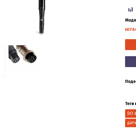
Моде
HI76
Поде
Теги 
DO 
дат