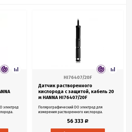
HI76407/20F
Датчик растворенного
ANNA
кислорода с защитой, кабель 20
м HANNA HI76407/20F
O электрод
Полярографический DO электрод для
слорода.
измерения растворенного кислорода.
 от 0 до
Материал корпуса - АБС. Защитная гильза для
56 333
Р
датчик.
полевых измерений. Диапазон от 0 до 300%.
 Разъем
Встроенный температурный датчик. Режим
и
работы 0-50°С. Кабель 20 м. Разъем Qiuck DIN.