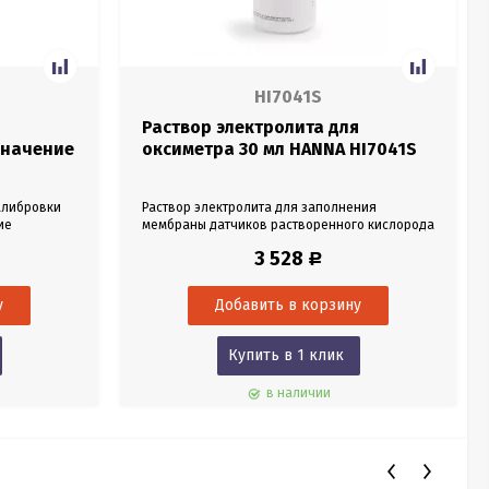
HI7041S
Раствор электролита для
значение
оксиметра 30 мл HANNA HI7041S
алибровки
Раствор электролита для заполнения
ие
мембраны датчиков растворенного кислорода
HI76407. Предназначен для устройств HI9142,
3 528
Р
HI9143, HI9146. Объем 30 мл.
Купить в 1 клик
в наличии