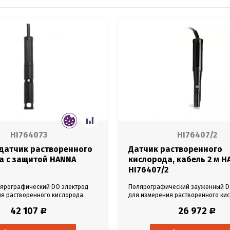
HI764073
HI76407/2
датчик растворенного
Датчик растворенного
а с защитой HANNA
кислорода, кабель 2 м H
HI76407/2
лярографический DO электрод
Полярографический зауженный D
я растворенного кислорода.
для измерения растворенного ки
пуса - АБС. Защитный кожух для
Материал корпуса - АБС. Диапазон
42 107
26 972
Р
Р
рений. Диапазон от 0 до 300%.
300%. Встроенный температурный 
емпературный датчик. Режим
Режим работы 0-50°С. Кабель 2 м.
. Кабель 4 м. Разъем Qiuck DIN.
Qiuck DIN. Датчик для настольных 