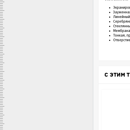
Экраниро
Зауженна
Линейный
Серебрян
Стеклянн
Мембрана 
Тонкая, п
Отверстие
С ЭТИМ 