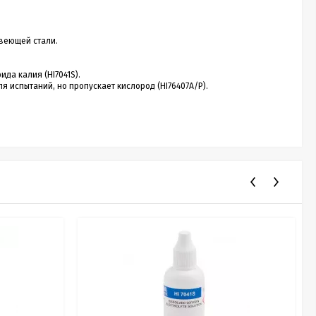
веющей стали.
да калия (HI7041S).
 испытаний, но пропускает кислород (HI76407A/P).