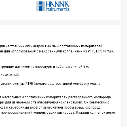
Sputnik 30
Лазерный дальномер CONDTROL
Лазе
Sputnik 30
Smart
о
CONDTROL Sputnik 30 – сверхкомпактная
Лазерн
зон
лазерная рулетка для измерения расстояния до
доступ
 для настольных оксиметров HANNA и портативных измерителей
30 метров. Эргономичный корпус с большой
диспле
1 990
н для использования с мембранными колпачками из PTFE HI76407A/P.
Р
кнопкой управления, нажимать на которую
скорос
удобно даже в перчатках. Погрешность
трекин
измерения не превышает 2 мм. Встроенный
ударов 
новании
аккумулятор. Зарядка через кабель micro-USB
эргоно
утренним датчиком температуры и кабелем длиной 4 м.
ть
(дополнительная опция).
применений.
ия,...
Купить в 1 клик
 Чувствительную PTFE (политетрафторэтилен) мембрану можно
нет в наличии
я настольных и портативных измерителей растворенного кислорода
уры для измерений с температурной компенсацией. Он совместим с
нда и серебряный анод от измеряемой пробы воды. Кислород
, пропорциональный концентрации кислорода. Каждый колпачок легко