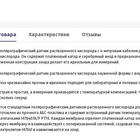
Smart 60
XP2
льномер CONDTROL
Лазерный дальномер 70 m
CONDTROL XP2
товара
Характеристики
Отзывы
0 – лазерный дальномер, в
Лазерный дальномер CONDTROL XP2 – эт
ропрочном корпусе.
старшая модель дальномера XP1. Диапа
о полярографический датчик растворенного кислорода с 4-метровым кабелем
работает на расстоянии от
измерений до 70 метров, точность 1,5 мм.
3 990
4 390
 кислорода. Он содержит платиновый катод и серебряный анод и предназначе
Р
Р
 даже на улице. Погрешность
Новинка обладает дополнительным
уженная конструкция зонда делает его идеальным для измерений.
1,5 мм
функционалом - расширенный Пифагор,
измерение площади стен и функцией
измерения угла наклона, которая на ос
о полярографический датчик растворенного кислорода зауженной формы с вн
всего одного замера позволяет вычисли
nna чрезвычайно прочны и идеально подходят для лабораторных и полевых 
горизонтальное и вертикальное проложен
ить в 1 клик
Купить в 1 клик
страя и простая, а измерения производятся с температурной компенсацией.
в наличии
в наличии
сколько секунд.
яется стандартным полярографическим датчиком растворенного кислорода дл
готовлен из прочного АБС-пластика и содержит встроенный датчик температ
олпачками HI76407A/P PTFE. Каждая мембрана отделяет платиновый катод зо
ерез мембрану и взаимодействует с поляризованной системой, создавая ток
ектролитом HI7041 и навинчивается на зонд.