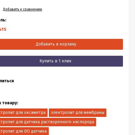
Добавить к сравнению
ль:
41S
Добавить в корзину
Купить в 1 клик
литься
к товару:
ктролит для оксиметра
электролит для мембраны
ктролит для датчика растворенного кислорода
ктролит для DO датчика