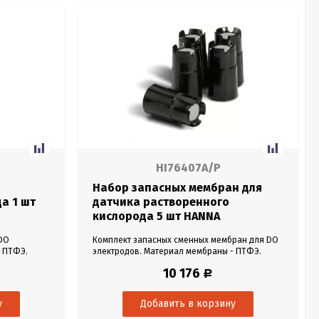
HI76407A/P
Набор запасных мембран для
а 1 шт
датчика растворенного
кислорода 5 шт HANNA
HI76407A/P
DO
Комплект запасных сменных мембран для DO
- ПТФЭ.
электродов. Материал мембраны - ПТФЭ.
ного
Мембраны для датчика растворенного
10 176
Р
тво 1 шт.
кислорода HANNA HI76407. Количество 5 шт.