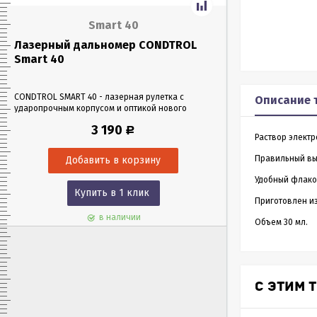
Smart 40
Лазерный дальномер CONDTROL
Лазерный да
Smart 40
Smart 60
CONDTROL SMART 40 - лазерная рулетка с
CONDTROL SMART 6
Описание 
ударопрочным корпусом и оптикой нового
эргономичном уда
поколения, благодаря которой можно работать
Лазерная рулетка 
3 190
Р
в любых условиях освещения. Позволяет
0,05 до 60 метров
Раствор элект
проводить замеры как на улице, так и в
измерения – всего 
помещениях на расстоянии до 40 м.
Правильный вы
Удобный флако
Купить в 1 клик
Куп
Приготовлен из
в наличии
Объем 30 мл.
С ЭТИМ 