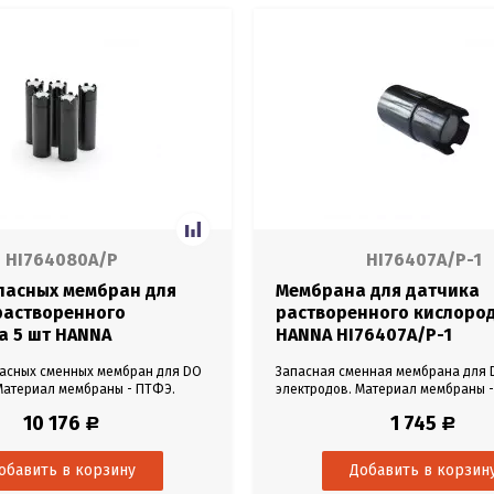
HI764080A/P
HI76407A/P-1
пасных мембран для
Мембрана для датчика
растворенного
растворенного кислород
а 5 шт HANNA
HANNA HI76407A/P-1
A/P
пасных сменных мембран для DO
Запасная сменная мембрана для 
Материал мембраны - ПТФЭ.
электродов. Материал мембраны 
я датчика растворенного
Мембрана для датчика растворен
10 176
1 745
Р
Р
NNA HI764080. Количество 5 шт.
кислорода HANNA HI76407. Количес