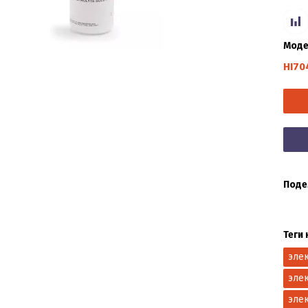
Моде
HI70
Поде
Теги 
эле
эле
эле