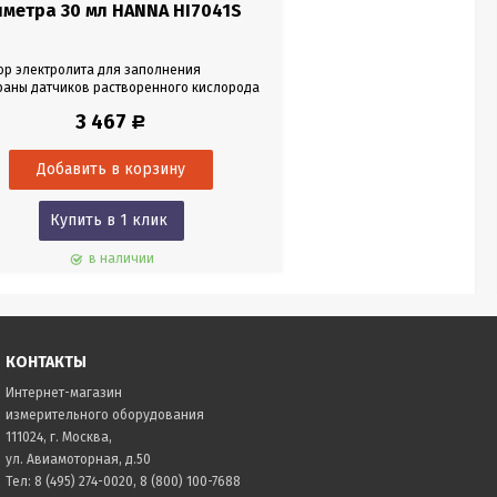
иметра 30 мл HANNA HI7041S
ор электролита для заполнения
аны датчиков растворенного кислорода
07. Предназначен для устройств HI9142,
3 467
Р
, HI9146. Объем 30 мл.
Купить в 1 клик
в наличии
КОНТАКТЫ
Интернет-магазин
измерительного оборудования
111024, г. Москва,
ул. Авиамоторная, д.50
Тел:
8 (495) 274-0020
,
8 (800) 100-7688