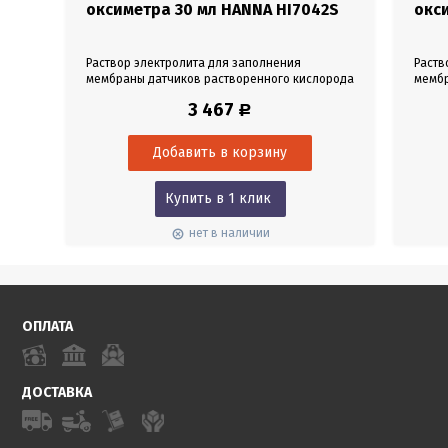
оксиметра 30 мл HANNA HI7042S
окс
Раствор электролита для заполнения
Раств
мембраны датчиков растворенного кислорода
мембр
HI76409. Предназначен для устройств HANNA
HI764
3 467
Р
HI9147. Объем 30 мл.
HI9143
Купить в 1 клик
нет в наличии
ОПЛАТА
ДОСТАВКА