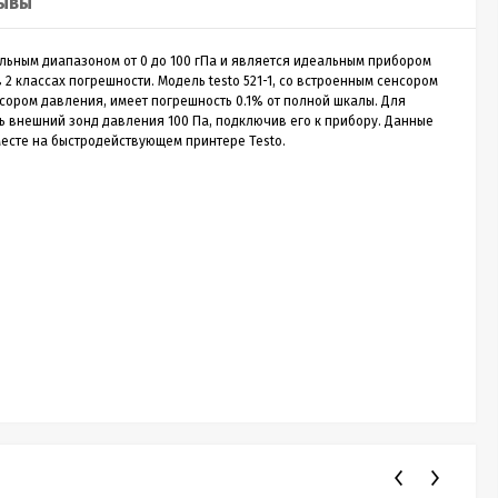
ывы
Sputnik 30
льным диапазоном от 0 до 100 гПа и является идеальным прибором
Лазерный дальномер CONDTROL
Лазе
в 2 классах погрешности. Модель testo 521-1, со встроенным сенсором
Sputnik 30
Smart
нсором давления, имеет погрешность 0.1% от полной шкалы. Для
ть внешний зонд давления 100 Па, подключив его к прибору. Данные
месте на быстродействующем принтере Testo.
о
CONDTROL Sputnik 30 – сверхкомпактная
Лазерн
зон
лазерная рулетка для измерения расстояния до
доступ
30 метров. Эргономичный корпус с большой
диспле
1 990
Р
кнопкой управления, нажимать на которую
скорос
удобно даже в перчатках. Погрешность
трекин
измерения не превышает 2 мм. Встроенный
ударов 
новании
аккумулятор. Зарядка через кабель micro-USB
эргоно
ть
(дополнительная опция).
ия,...
Купить в 1 клик
нет в наличии