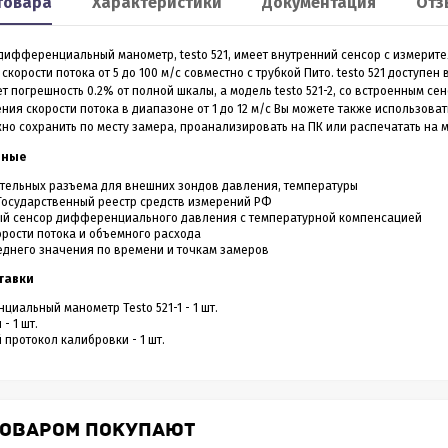
товара
Характеристики
Документация
Отз
Smart 60
XP2
ифференциальный манометр, testo 521, имеет внутренний сенсор с измерите
льномер CONDTROL
Лазерный дальномер 70 m
скорости потока от 5 до 100 м/с совместно с трубкой Пито. testo 521 доступен 
CONDTROL XP2
т погрешность 0.2% от полной шкалы, а модель testo 521-2, со встроенным се
ния скорости потока в диапазоне от 1 до 12 м/с Вы можете также использова
о сохранить по месту замера, проанализировать на ПК или распечатать на 
0 – лазерный дальномер, в
Лазерный дальномер CONDTROL XP2 – эт
ропрочном корпусе.
старшая модель дальномера XP1. Диапа
нные
работает на расстоянии от
измерений до 70 метров, точность 1,5 мм.
3 990
4 390
Р
Р
 даже на улице. Погрешность
Новинка обладает дополнительным
тельных разъема для внешних зондов давления, температуры
1,5 мм
функционалом - расширенный Пифагор,
Государственный реестр средств измерений РФ
измерение площади стен и функцией
ый сенсор дифференциального давления с температурной компенсацией
измерения угла наклона, которая на ос
орости потока и объемного расхода
всего одного замера позволяет вычисли
еднего значения по времени и точкам замеров
горизонтальное и вертикальное проложен
ить в 1 клик
Купить в 1 клик
тавки
в наличии
в наличии
иальный манометр Testo 521-1 - 1 шт.
- 1 шт.
 протокол калибровки - 1 шт.
ТОВАРОМ ПОКУПАЮТ