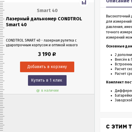
Описание 
Smart 40
Высокоточный д
Лазерный дальномер CONDTROL
Лазерный да
для измерений 
Smart 40
Smart 60
давления, имее
точного измере
измерений можн
CONDTROL SMART 40 - лазерная рулетка с
CONDTROL SMART 6
ударопрочным корпусом и оптикой нового
эргономичном уда
Основные да
поколения, благодаря которой можно работать
Лазерная рулетка 
3 190
Р
в любых условиях освещения. Позволяет
0,05 до 60 метров
2 дополни
проводить замеры как на улице, так и в
измерения – всего 
Внесён в 
помещениях на расстоянии до 40 м.
Встроенн
Расчет ск
Расчет ср
Купить в 1 клик
Куп
Комплект пос
в наличии
Дифференц
Батарейки 
Заводской
С ЭТИМ 