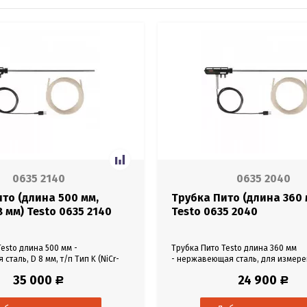
0635 2140
0635 2040
то (длина 500 мм,
Трубка Пито (длина 360 
 мм) Testo 0635 2140
Testo 0635 2040
esto длина 500 мм -
Трубка Пито Testo длина 360 мм
таль, D 8 мм, т/п Тип K (NiCr-
- нержавеющая сталь, для измер
 скорость потока и температуру,
скорости потока, для зондов давл
35 000
24 900
Р
Р
вления (0638 1347, 0638 1447 и
1345/1445/1545.
иапазон измерений -40 … +600°C.