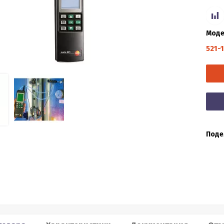
Моде
521-1
Поде