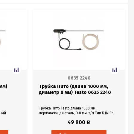
0635 2240
мм)
Трубка Пито (длина 1000 мм,
диаметр 8 мм) Testo 0635 2240
Трубка Пито Testo длина 1000 мм -
ений
нержавеющая сталь, D 8 мм, т/п Тип K (NiCr-
ения 0638
Ni), измеряет скорость потока и температуру,
49 900
Р
для зондов давления (0638 1347, 0638 1447 и
0638 1547), диапазон измер. -40 … +600°C.