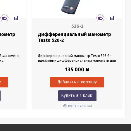
526-2
нометр
Дифференциальный манометр
Testo 526-2
 манометр,
Дифференциальный манометр Тesto 526-2 -
р с
идеальный дифференциальный манометр для
о 100 гПа и
промышленного применения. Прибор
135 000
Р
я
осуществляет точные измерения и
 100 м/с
высокоэффективный мониторинг критических
1 доступен в
значений давления с погрешностью всего 0.
o 521-1, со
05% от полного значения шкалы. Модель
имеет
прибора внесена в Государственный Реестр
Средств измерений РФ.
Купить в 1 клик
нет в наличии