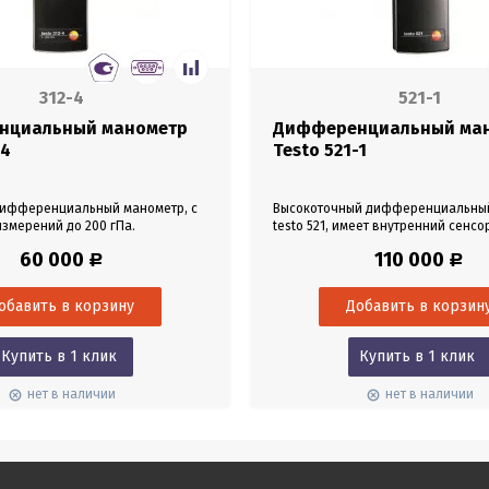
312-4
521-1
нциальный манометр
Дифференциальный ма
-4
Testo 521-1
- дифференциальный манометр, с
Высокоточный дифференциальный
змерений до 200 гПа.
testo 521, имеет внутренний сенсо
ый прибор для проведения всех
измерительным диапазоном от 0 д
60 000
110 000
Р
Р
 измерений на котельном
является идеальным прибором дл
, газовых и гидравлических
измерений скорости потока от 5 до
х. Безопасен, благодаря
совместно с трубкой Пито. testo 52
ию высокогерметичных шлангов
2 классах погрешности. Модель test
едура измерения соответствует
встроенным сенсором давления, 
ниям проведения...
погрешность 0. 2% от...
Купить в 1 клик
Купить в 1 клик
нет в наличии
нет в наличии