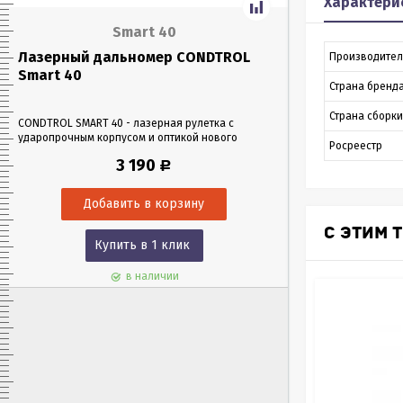
Характери
Smart 40
Лазерный дальномер CONDTROL
Лазерный да
Производител
Smart 40
Smart 60
Страна бренд
Страна сборки
CONDTROL SMART 40 - лазерная рулетка с
CONDTROL SMART 6
ударопрочным корпусом и оптикой нового
эргономичном уда
Росреестр
поколения, благодаря которой можно работать
Лазерная рулетка 
3 190
Р
в любых условиях освещения. Позволяет
0,05 до 60 метров
проводить замеры как на улице, так и в
измерения – всего 
помещениях на расстоянии до 40 м.
С ЭТИМ 
Купить в 1 клик
Куп
в наличии