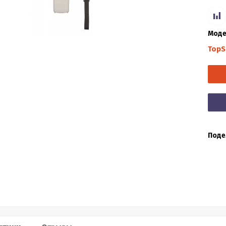
Моде
TopS
Поде