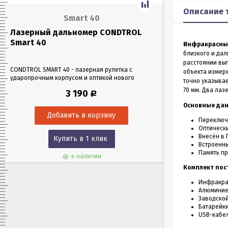
Описание 
Smart 40
Лазерный дальномер CONDTROL
Лазерный да
Smart 40
Smart 60
Инфракрасный
близкого и да
расстоянии вып
CONDTROL SMART 40 - лазерная рулетка с
CONDTROL SMART 6
объекта измере
ударопрочным корпусом и оптикой нового
эргономичном уда
точно указывае
поколения, благодаря которой можно работать
Лазерная рулетка 
70 мм. Два лаз
3 190
Р
в любых условиях освещения. Позволяет
0,05 до 60 метров
проводить замеры как на улице, так и в
измерения – всего 
Основные да
помещениях на расстоянии до 40 м.
Переключа
Оптически
Внесён в 
Купить в 1 клик
Куп
Встроенн
Память пр
в наличии
Комплект пос
Инфракрас
Алюминиев
Заводской
Батарейки 
USB-кабел