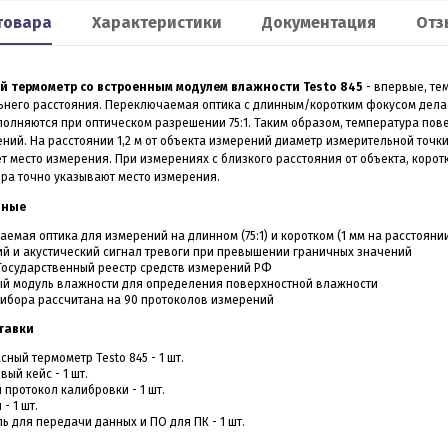
товара
Характеристики
Документация
Отз
Smart 60
XP2
льномер CONDTROL
Лазерный дальномер 70 m
CONDTROL XP2
 термометр сo встроенным модулем влажности Testo 845
- впервые, те
льнего расстояния. Переключаемая оптика с длинным/коротким фокусом дел
олняются при оптическом разрешении 75:1. Таким образом, температура пов
0 – лазерный дальномер, в
Лазерный дальномер CONDTROL XP2 – эт
ний. На расстоянии 1,2 м от объекта измерений диаметр измерительной точк
ропрочном корпусе.
старшая модель дальномера XP1. Диапа
т место измерения. При измерениях с близкого расстояния от объекта, корот
работает на расстоянии от
измерений до 70 метров, точность 1,5 мм.
ера точно указывают место измерения.
3 990
4 390
Р
Р
 даже на улице. Погрешность
Новинка обладает дополнительным
1,5 мм
функционалом - расширенный Пифагор,
нные
измерение площади стен и функцией
измерения угла наклона, которая на ос
емая оптика для измерений на длинном (75:1) и коротком (1 мм на расстояни
всего одного замера позволяет вычисли
й и акустический сигнал тревоги при превышении граничных значений
горизонтальное и вертикальное проложен
Государственный реестр средств измерений РФ
ить в 1 клик
Купить в 1 клик
ый модуль влажности для определения поверхностной влажности
ибора рассчитана на 90 протоколов измерений
в наличии
в наличии
тавки
ный термометр Testo 845 - 1 шт.
ый кейс - 1 шт.
 протокол калибровки - 1 шт.
- 1 шт.
ь для передачи данных и ПО для ПК - 1 шт.