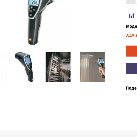
Моде
845 
Поде