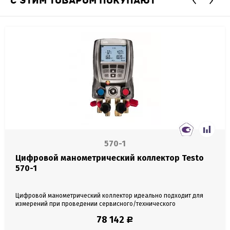
С ЭТИМ ТОВАРОМ ПОКУПАЮТ
570-1
Цифровой манометрический коллектор Testo
570-1
Цифровой манометрический коллектор идеально подходит для
измерений при проведении сервисного/технического
обслуживания и пусконаладки систем ВКВ и тепловых насосов.
78 142
Р
Измеряйте, анализируйте и документируйте с Testo 570. Прочный
прибор способен решить самые разнообразные задачи, связанные