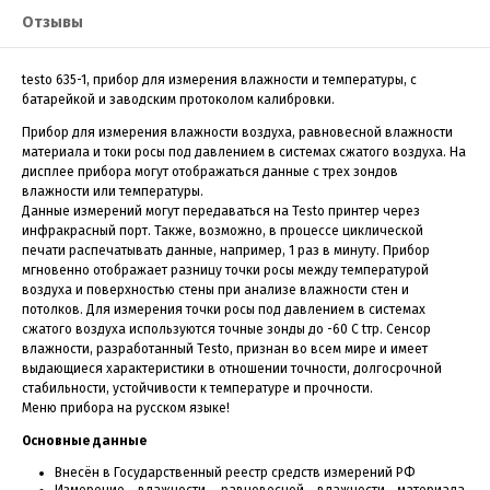
Отзывы
testo 635-1, прибор для измерения влажности и температуры, с
батарейкой и заводским протоколом калибровки.
Прибор для измерения влажности воздуха, равновесной влажности
материала и токи росы под давлением в системах сжатого воздуха. На
дисплее прибора могут отображаться данные с трех зондов
влажности или температуры.
Данные измерений могут передаваться на Testo принтер через
инфракрасный порт. Также, возможно, в процессе циклической
печати распечатывать данные, например, 1 раз в минуту. Прибор
мгновенно отображает разницу точки росы между температурой
воздуха и поверхностью стены при анализе влажности стен и
потолков. Для измерения точки росы под давлением в системах
сжатого воздуха используются точные зонды до -60 С tтр. Сенсор
влажности, разработанный Testo, признан во всем мире и имеет
выдающиеся характеристики в отношении точности, долгосрочной
стабильности, устойчивости к температуре и прочности.
Меню прибора на русском языке!
Основные данные
Внесён в Государственный реестр средств измерений РФ
Измерение влажности, равновесной влажности материала,