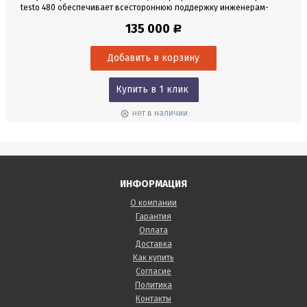
testo 480 обеспечивает всестороннюю поддержку инженерам-
консультантам, экспертам в области климата, специалистам по
135 000
Р
техническому и сервисному обслуживанию систем вентиляции и
кондиционирования воздуха. С помощью всего одной
измерительной технологии в сочетании с соответствующими...
Купить в 1 клик
нет в наличии
ИНФОРМАЦИЯ
О компании
Гарантия
Оплата
Доставка
Как купить
Согласие
Политика
Контакты