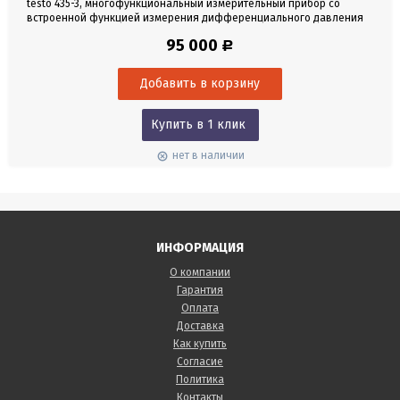
testo 435-­3, многофункциональный измерительный прибор со
встроенной функцией измерения дифференциального давления
для систем ОВК и оценки качества воздуха в помещениях, вкл.
95 000
Р
батарейку и заводской протокол калибровки. Профессиональный
измерительный прибор для оценки качества воздуха в
помещениях и окружающей среде, наладке и проверке систем
ОВК,...
Купить в 1 клик
нет в наличии
ИНФОРМАЦИЯ
О компании
Гарантия
Оплата
Доставка
Как купить
Согласие
Политика
Контакты