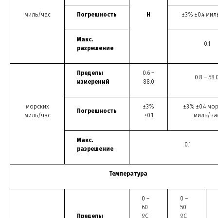
миль/час
Погрешность
Н
±3% ±0.4 мил
Макс.
0.1
разрешение
Пределы
0.6 –
0.8 – 58.
измерений
88.0
морских
±3%
±3% ±0.4 мо
Погрешность
миль/час
±0.1
миль/ча
Макс.
0.1
разрешение
Температура
0 –
0 –
60
50
Пределы
ºС
ºС