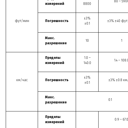
80 – 590
измерений
8800
±3%
фут/мин
Погрешность
±3% ±40 фут
±0.1
Макс.
10
1
разрешение
Пределы
1.0 –
1.4 – 108.
измерений
140.0
±3%
км/час
Погрешность
±3% ±0.8 км
±0.1
Макс.
0.1
разрешение
Пределы
0.9 – 67.
измерений