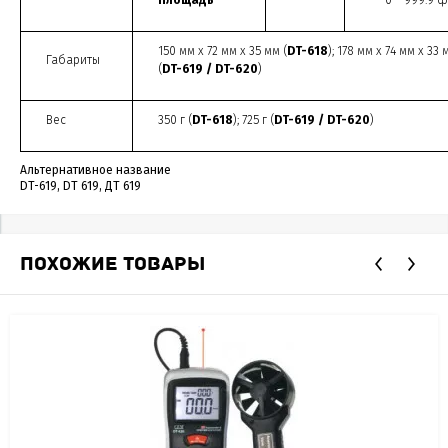
Площадь
0 – 999.9 ф
150 мм х 72 мм х 35 мм (
DT
-618
); 178 мм х 74 мм х 33 
Габариты
(
DT
-619 / DT
-620
)
Вес
350 г (
DT-618
); 725 г (
DT-619 / DT-620
)
Альтернативное название
DT-619, DT 619, ДТ 619
ПОХОЖИЕ ТОВАРЫ