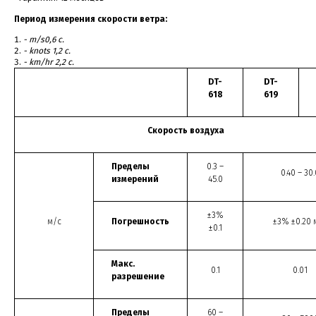
Период измерения скорости ветра:
-
m
/s
0,6 с.
- knots 1,2 с.
- km/hr 2,2 с.
DT-
DT-
618
619
Скорость воздуха
Пределы
0.3 –
0.40 – 30.
измерений
45.0
±3%
м/с
Погрешность
±3% ±0.20 
±0.1
Макс.
0.1
0.01
разрешение
Пределы
60 –