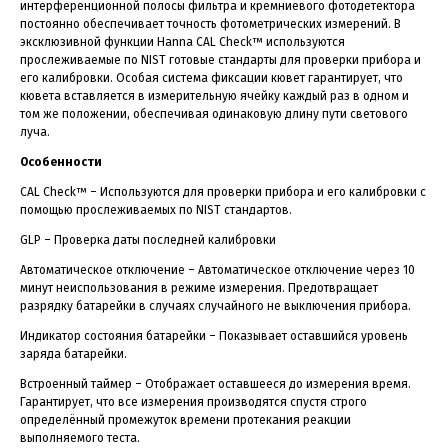
интерференционной полосы фильтра и кремниевого фотодетектора
постоянно обеспечивает точность фотометрических измерений. В
эксклюзивной функции Hanna CAL Check™ используются
прослеживаемые по NIST готовые стандарты для проверки прибора и
его калибровки. Особая система фиксации кювет гарантирует, что
кювета вставляется в измерительную ячейку каждый раз в одном и
том же положении, обеспечивая одинаковую длину пути светового
луча.
Особенности
CAL Check™ – Используются для проверки прибора и его калибровки с
помощью прослеживаемых по NIST стандартов.
GLP – Проверка даты последней калибровки
Автоматическое отключение – Автоматическое отключение через 10
минут неиспользования в режиме измерения. Предотвращает
разрядку батарейки в случаях случайного не выключения прибора.
Индикатор состояния батарейки – Показывает оставшийся уровень
заряда батарейки.
Встроенный таймер – Отображает оставшееся до измерения время.
Гарантирует, что все измерения производятся спустя строго
определённый промежуток времени протекания реакции
выполняемого теста.