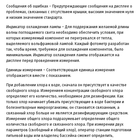
Сообщения об ошибках – Предупреждающие сообщения на дисплее о
проблемах, связанных с отсутствием крышки, высоким значением нуля
и низким значением стандарта.
Индикатор охлаждения лампы – Для поддержания желаемой длины
волны поглощаемого света необходимо обеспечить условия, при
которых измеряемый компонент не перегревался от тепла,
выделяемого вольфрамовой лампой. Каждый фотометр разработан
так, чтобы время, требуемое для охлаждения компонентов, было
минимальным. Индикатор охлаждения лампы отображается на
дисплее перед проведением измерения.
Единицы измерения – Соответствующая единица измерения
отображается вместе с показанием.
При добавлении хлора к воде, сначала он присутствует в качестве
свободного хлора. Измерением концентрации свободного хлора
определяют его количество, необходимое для дезинфекции. Как
только хлор начинает убивать присутствующие в воде бактерии и
болезнетворные микроорганизмы, он становится связанным, а
связанный хлор больше не является дезинфицирующим средством.
Измерение общего хлора подразумевает определение общего
количества свободного и связанного хлора. При измерении двух
параметров (свободный и общий хлор), оператор станции подготовки
питьевой воды или владелец бассейна сможет определить,