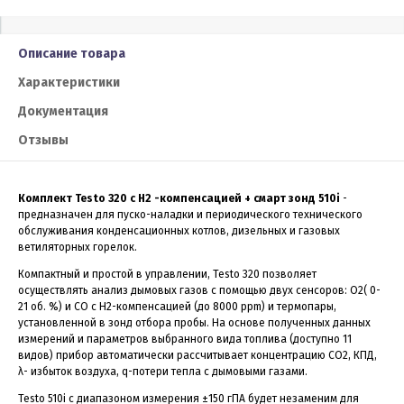
Описание товара
Характеристики
Документация
Отзывы
Комплект Testo 320 с H2 -компенсацией + смарт зонд 510i
-
предназначен для пуско-наладки и периодического технического
обслуживания конденсационных котлов, дизельных и газовых
ветиляторных горелок.
Компактный и простой в управлении, Testo 320 позволяет
осуществлять анализ дымовых газов с помощью двух сенсоров: О2( 0-
21 об. %) и CO с Н2-компенсацией (до 8000 ppm) и термопары,
установленной в зонд отбора пробы. На основе полученных данных
измерений и параметров выбранного вида топлива (доступно 11
видов) прибор автоматически рассчитывает концентрацию CO2, КПД,
λ- избыток воздуха, q-потери тепла с дымовыми газами.
Testo 510i с диапазоном измерения ±150 гПА будет незаменим для