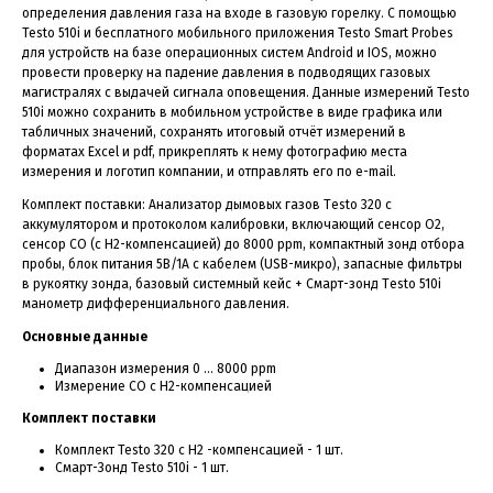
определения давления газа на входе в газовую горелку. С помощью
Testo 510i и бесплатного мобильного приложения Testo Smart Probes
для устройств на базе операционных систем Android и IOS, можно
провести проверку на падение давления в подводящих газовых
магистралях с выдачей сигнала оповещения. Данные измерений Testo
510i можно сохранить в мобильном устройстве в виде графика или
табличных значений, сохранять итоговый отчёт измерений в
форматах Exсel и pdf, прикреплять к нему фотографию места
измерения и логотип компании, и отправлять его по e-mail.
Комплект поставки: Анализатор дымовых газов Тesto 320 с
аккумулятором и протоколом калибровки, включающий сенсор О2,
сенсор CO (с Н2-компенсацией) до 8000 ppm, компактный зонд отбора
пробы, блок питания 5В/1А с кабелем (USB-микро), запасные фильтры
в рукоятку зонда, базовый системный кейс + Смарт-зонд Тesto 510i
манометр дифференциального давления.
Основные данные
Диапазон измерения 0 … 8000 ppm
Измерение CO с H2-компенсацией
Комплект поставки
Комплект Testo 320 с H2 -компенсацией - 1 шт.
Смарт-Зонд Testo 510i - 1 шт.