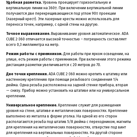
Удобная разметка.
Уровень проецирует горизонтальную и
вертикальную линии на 360º. При включении вертикальной линии
получаются две перекрещивающиеся под углом 90º проекции
(лазерный крест). Эти лазерные кресты можно использовать для
переноса точек, например, с одной стены на другую.
Точное выравнивание.
Выравнивание уровня автоматическое. ADA
CUBE 2-360 отличается высокой точностью – погрешность составляет
всего 0,3 миллиметра на метр.
Режим работы с приемником.
Для работы при ярком освещении, на
улице, есть режим работы с приемником. При включении этого режима
дистанция разметки увеличивается с 20 метров до 70.
Две точки крепления.
ADA CUBE 2-360 можно крепить к штативу или
настенному креплению при помощи резьбового соединения 1/4
дюйма. Одна резьба расположена на задней стенке прибора, вторая
— снизу. Прибор можно установить на штативе или на универсальном
креплении.
Универсальное крепление.
Крепление служит для размещения
уровня на стене, штативе и металлических поверхностях. Крепление
выполнено из металла в форме уголка. На одной из его сторон
располагаются резьба под штатив 5/8 дюйма с переходником, магниты
для крепления на металлических поверхностях, отверстие под винт
для крепления на вертикальных поверхностях. На другой стороне