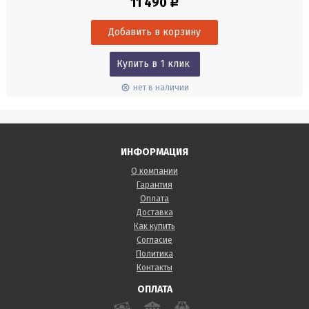
11 490
Р
линии имеют развертку 360°. Позволяет выполнить абсолютно
любую разметку. Цвет лазера красный. В комплекте сумка-чехол,
очки, мишень, поворотная платформа, сетевой...
Купить в 1 клик
нет в наличии
ИНФОРМАЦИЯ
О компании
Гарантия
Оплата
Доставка
Как купить
Согласие
Политика
Контакты
ОПЛАТА