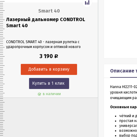
Smart 40
Лазерный дальномер CONDTROL
Лазерный да
Smart 40
Smart 60
CONDTROL SMART 40 - лазерная рулетка с
CONDTROL SMART 6
ударопрочным корпусом и оптикой нового
эргономичном уда
поколения, благодаря которой можно работать
Лазерная рулетка 
3 190
Р
в любых условиях освещения. Позволяет
0,05 до 60 метров
проводить замеры как на улице, так и в
измерения – всего 
помещениях на расстоянии до 40 м.
Описание 
Купить в 1 клик
Куп
Hanna HI2211-
уровня кислотн
в наличии
очищающим рас
Основные хар
чёткий и 
простая н
универса
возможнос
выбор по