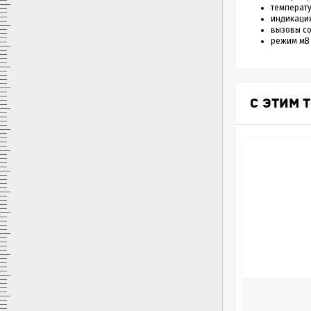
температ
индикация
вызовы с
режим мВ
С ЭТИМ 
HI7061L