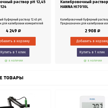
очный раствор pH 12,45
Калибровочный раствор 
5124
HANNA HI7010L
й буферный раствор 12.45 pH.
Калибровочный буферный раствор 
н для калибровки измерителей
Предназначен для калибровки из
бъем 500 мл.
уровня pH. Объем 500 мл.
4 249
2 908
Р
Р
Купить в 1 клик
Купить в 1 клик
в наличии
в наличии
Е ТОВАРЫ