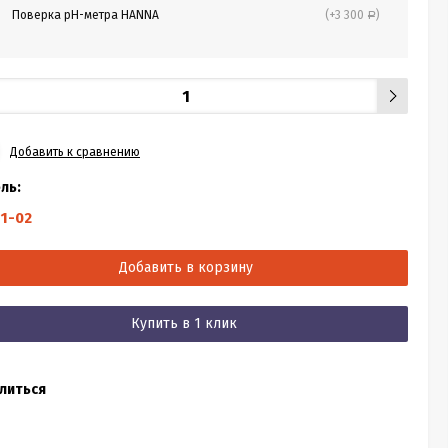
Поверка рН-метра HANNA
(+3 300
)
Р
Добавить к сравнению
ль:
11-02
Добавить в корзину
Купить в 1 клик
литься