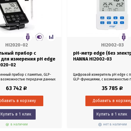
HI2020-02
HI2002-03
льный прибор с
pH-метр edge (без элект
 для измерения pH edge
HANNA HI2002-03
2020-02
енный прибор с памятью, GLP-
Цифровой измеритель pH edge с 
с возможностью передачи данных
GLP-функциями, с возможностью 
мпьютер или флешку.
данных по USB на компьютер или 
63 742
35 785
Р
Р
а установка на штативе или на
электрода в комплекте.
стене. Комплект с pH-электродом
Купить в 1 клик
Купить в 1 клик
в наличии
нет в наличии