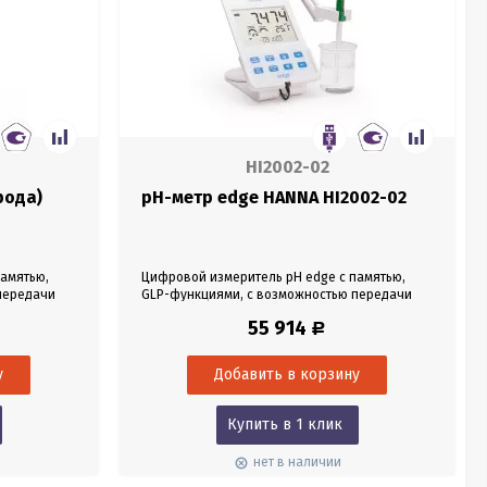
HI2002-02
рода)
pH-метр edge HANNA HI2002-02
памятью,
Цифровой измеритель pH edge с памятью,
передачи
GLP-функциями, с возможностью передачи
флешку. Без
данных по USB на компьютер или флешку. C
55 914
Р
pH электродом HI11310.
Купить в 1 клик
нет в наличии