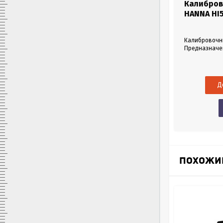
Очищающий раствор общего
Калибров
назначения для электродов
HANNA HI
HANNA HI7061L
Раствор очищающий общего назначения.
Калибровочны
Предназначен для снятия загрязнений с pH
Предназначе
электродов и ORP электродов. Объем 500 мл.
уровня pH. О
2 796
Р
Купить в 1 клик
в наличии
ПОХОЖИ