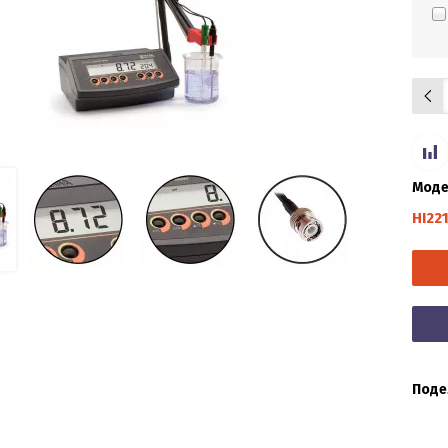
Моде
HI22
Поде