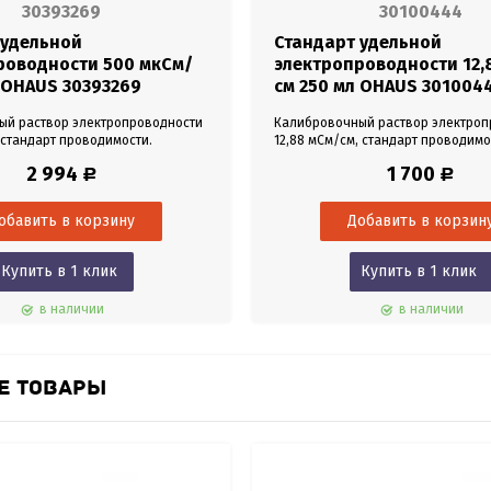
30393269
30100444
 удельной
Стандарт удельной
роводности 500 мкСм/
электропроводности 12,
 OHAUS 30393269
см 250 мл OHAUS 301004
ый раствор электропроводности
Калибровочный раствор электроп
 стандарт проводимости.
12,88 мСм/см, стандарт проводимо
н для калибровки
Предназначен для калибровки
2 994
1 700
Р
Р
ов. Объем 250 мл.
кондуктометров. Объем 250 мл.
Купить в 1 клик
Купить в 1 клик
в наличии
в наличии
Е ТОВАРЫ