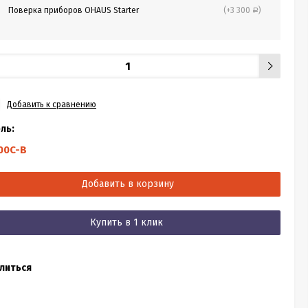
Поверка приборов OHAUS Starter
(+3 300
)
Р
Добавить к сравнению
ль:
00C-B
Добавить в корзину
Купить в 1 клик
литься