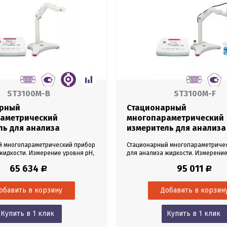
ST3100M-B
ST3100M-F
арный
Стационарный
аметрический
многопараметрический
ль для анализа
измеритель для анализа
 без датчиков OHAUS
жидкости OHAUS Starter
й многопараметрический прибор
Стационарный многопараметриче
T3100M-B
ST3100M-F
жидкости. Измерение уровня pH,
для анализа жидкости. Измерение
-восстановительного
окислительно-восстановительног
65 634
95 011
Р
Р
ORP), удельной
потенциала (ORP), удельной
дности (EC), общего содержания
электропроводности (EC), общего
 веществ (TDS), солености,
растворенных веществ (TDS), соле
противления (RS) и температуры.
удельного сопротивления (RS) и т
отдельный держатель электрода,
В комплекте pH электрод со встр
зрачная крышка. Датчики...
температурным датчиком,...
Купить в 1 клик
Купить в 1 клик