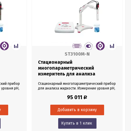
ST3100M-N
Стационарный
многопараметрический
измеритель для анализа
жидкости OHAUS Starter
ский прибор
Стационарный многопараметрический прибор
ST3100M-N
 уровня pH,
для анализа жидкости. Измерение уровня pH,
о
окислительно-восстановительного
95 011
Р
потенциала (ORP), удельной
 содержания
электропроводности (EC), общего содержания
ности,
растворенных веществ (TDS), солености,
емпературы.
удельного сопротивления (RS) и температуры.
оенным
В комплекте pH электрод,
кондуктометрический электрод,
Купить в 1 клик
температурный датчик,...