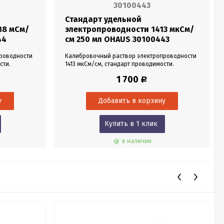
30100443
Стандарт удельной
88 мСм/
электропроводности 1413 мкСм/
44
см 250 мл OHAUS 30100443
роводности
Калибровочный раствор электропроводности
сти.
1413 мкСм/см, стандарт проводимости.
Предназначен для калибровки
1 700
Р
кондуктометров. Объем 250 мл.
Купить в 1 клик
в наличии