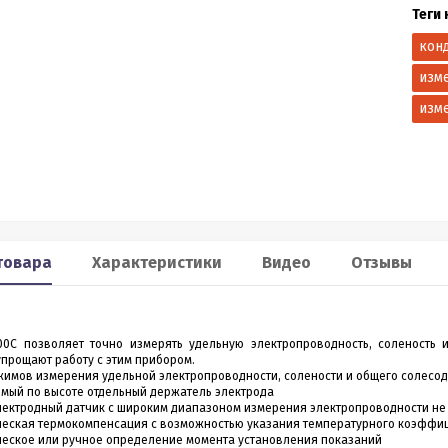
Теги 
Smart 60
XP2
кон
льномер CONDTROL
Лазерный дальномер 70 m
изм
CONDTROL XP2
изм
0 – лазерный дальномер, в
Лазерный дальномер CONDTROL XP2 – эт
ропрочном корпусе.
старшая модель дальномера XP1. Диапа
работает на расстоянии от
измерений до 70 метров, точность 1,5 мм.
3 990
4 390
Р
Р
 даже на улице. Погрешность
Новинка обладает дополнительным
1,5 мм
функционалом - расширенный Пифагор,
измерение площади стен и функцией
измерения угла наклона, которая на ос
всего одного замера позволяет вычисли
товара
Характеристики
Видео
Отзывы
горизонтальное и вертикальное проложен
ить в 1 клик
Купить в 1 клик
в наличии
в наличии
3100C позволяет точно измерять удельную электропроводность, соленост
прощают работу с этим прибором.
жимов измерения удельной электропроводности, солености и общего солесо
мый по высоте отдельный держатель электрода
лектродный датчик с широким диапазоном измерения электропроводности не
ческая термокомпенсация с возможностью указания температурного коэффи
ческое или ручное определение момента установления показаний