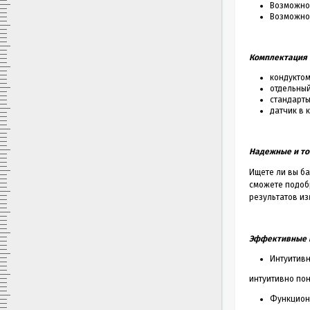
Возможнос
Возможнос
Комплектация 
кондукто
отдельны
стандарты
датчик в 
Надежные и т
Ищете ли вы б
сможете подобр
результатов и
Эффективные н
Интуитивн
интуитивно по
Функцион