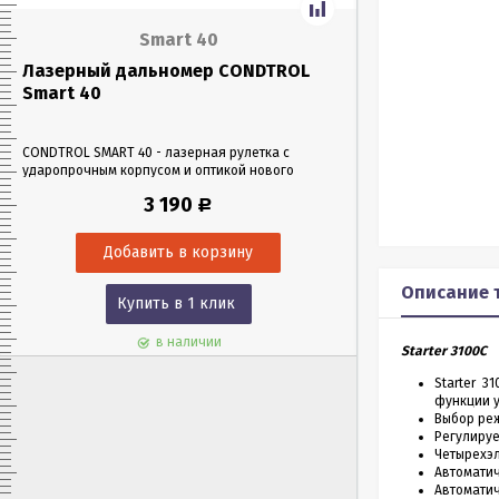
Smart 40
Лазерный дальномер CONDTROL
Лазерный да
Smart 40
Smart 60
CONDTROL SMART 40 - лазерная рулетка с
CONDTROL SMART 6
ударопрочным корпусом и оптикой нового
эргономичном уда
поколения, благодаря которой можно работать
Лазерная рулетка 
3 190
Р
в любых условиях освещения. Позволяет
0,05 до 60 метров
проводить замеры как на улице, так и в
измерения – всего 
помещениях на расстоянии до 40 м.
Описание 
Купить в 1 клик
Куп
в наличии
Starter 3100C
Starter 
функции у
Выбор ре
Регулируе
Четырехэ
Автомати
Автомати