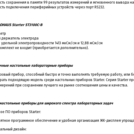
ть сохранения в памяти 99 результатов измерений и мгновенного вывода н
ть подключения периферийных устройств через порт RS232.
OHAUS Starter
ST3100C-B
метр
й держатель электрода
 удельной электропроводности 1413 мкСм/см и 12,88 мСм/см
комплект не входит (приобретается дополнительно).
очные настольные
лабораторные приборы
азовый прибор, способный быстро и точно выполнять требуемую работу, или
ать подходящую модель среди настольных приборов Starter. Серия Starter 
змерений при сохранении лучшего на рынке соотношения цены и качества.
астольные приборы для широкого спектра
лабораторных задач
ое ПО приборов Starter:
нятное программное обеспечение и удобная организация ЖК-дисплея упрощаю
альный дизайн: