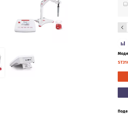
Моде
ST31
Поде