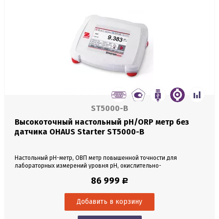
ST5000-B
Высокоточный настольный pH/ORP метр без
датчика OHAUS Starter ST5000-B
Настольный pH-метр, ОВП метр повышенной точности для
лабораторных измерений уровня pH, окислительно-
восстановительного потенциала (ORP) и температуры. В комплекте
86 999
Р
отдельный держатель для электродов, защитная прозрачная
крышка, USB накопитель 4 Гб. Без электродов. Интерфейсы USB,
RS232. Автоматическая и ручная температурная компенсация....