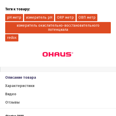
Теги к товару:
pH метр
измеритель pH
ORP метр
ОВП метр
измеритель окислительно-восстановительного
потенциала
redox
Описание товара
Характеристики
Видео
Отзывы
Starter 3100