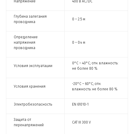
Напряжение
400 В AC/DC
Глубина залегания
0 – 2.5 м
проводника
Определение
напряжения
0 – 0.4 м
проводника
0°С – 40°С; отн. влажность:
Условия эксплуатации
не более 80 %
-20°С – 60°С; отн.
Условия хранения
влажность: не более 80 %
Электробезопасность
EN 61010-1
Защита от
CAT III 300 V
перенапряжений