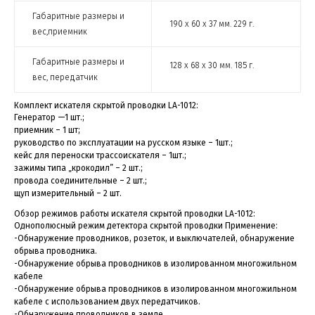
Габаритные размеры и
190 х 60 х 37 мм. 229 г.
вес,приемник
Габаритные размеры и
128 х 68 х 30 мм. 185 г.
вес, передатчик
Комплект искателя скрытой проводки LA-1012:
Генератор —1 шт.;
приемник – 1 шт;
руководство по эксплуатации на русском языке – 1шт.;
кейс для переноски трассоискателя – 1шт.;
зажимы типа „крокодил” – 2 шт.;
провода соединительные – 2 шт.;
щуп измерительный – 2 шт.
Обзор режимов работы искателя скрытой проводки LA-1012:
Однополюсный режим детектора скрытой проводки Применение:
-Обнаружение проводников, розеток, и выключателей, обнаружение
обрыва проводника.
-Обнаружение обрыва проводников в изолированном многожильном
кабеле
-Обнаружение обрыва проводников в изолированном многожильном
кабеле с использованием двух передатчиков.
-Обнаружение проводников в земле.