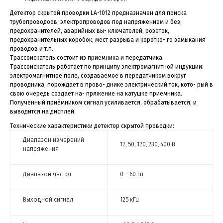
Детектор скрытой проводки LA-1012 предназначен для поиска
трубопроводоов, электропроводов под напряжением и без,
предохранителей, аварийных вы- ключателей, розеток,
предохранительных коробок, мест разрыва и коротко- го замыкания
проводов и т.п.
Трассоискатель состоит из приёмника и передатчика.
Трассоискатель работает по принципу электромагнитной индукции:
электромагнитное поле, создаваемое в передатчиком вокруг
проводника, порождает в прово- днике электрический ток, кото- рый в
свою очередь создаёт на- пряжение на катушке приёмника.
Полученный приёмником сигнал усиливается, обрабатывается, и
выводится на дисплей.
Технические характеристики детектор скрытой проводки:
Диапазон измерений
12, 50, 120, 230, 400 В
напряжения
Диапазон частот
0 – 60 Гц
Выходной сигнал
125 кГц