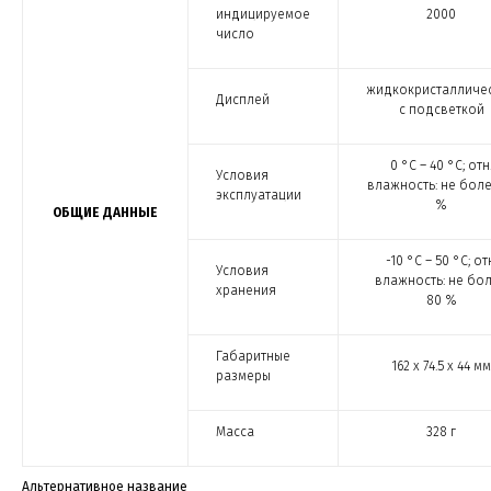
индицируемое
2000
число
жидкокристалличе
Дисплей
с подсветкой
0 °С – 40 °С; отн
Условия
влажность: не боле
эксплуатации
%
ОБЩИЕ ДАННЫЕ
-10 °С – 50 °С; от
Условия
влажность: не бо
хранения
80 %
Габаритные
162 х 74.5 х 44 мм
размеры
Масса
328 г
Альтернативное название