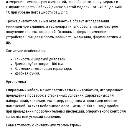
измерения температуры жидкостей, гелеобразных, полутвердых и
сыпучих веществ. Рабочий диапазон этой модели - от - 40 °С до +400
°С при уровне погрешности от ± 2 °C.
Трубка диаметром 3.2 мм оказывает на объект исследования
минимальное влияние, а термопара типа К обеспечивает быстрое
получение точных показаний. Основные сферы применения
устройства - пищевая промышленность, медицина, фармацевтика и
др.
Ключевые особенности
Точность и широкий диапазон.
Длина трубки зонда - 180 мм.
Хромель-алюмелевая термопара.
Удобная ручка.
Эргономика
Спиральный кабель может растягиваться и изгибаться, что упрощает
проведение проверок в стесненных условиях, характерных для
лабораторий, холодильных камер, складских и производственных
помещений. За счет небольшого веса - меньше 100 г. - зонд удобен
при проведении продолжительных инспекций, оперативного контроля
качества или условий хранения.
Совместимость с контактными термометрами