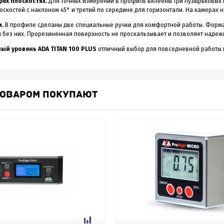
рех плоскостях.
Для точных измерений в профиль вклеены три пузырьковых к
оскостей с наклоном 45° и третий по середине для горизонтали. На камерах н
и.
В профиле сделаны две специальные ручки для комфортной работы. Форма 
и без них. Прорезиненная поверхность не проскальзывает и позволяет наде
ый уровень ADA TITAN 100 PLUS
отличный выбор для повседневной работы 
ТОВАРОМ ПОКУПАЮТ