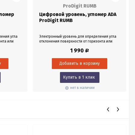
ProDigit RUMB
гломер
Цифровой уровень, угломер ADA
ProDigit RUMB
ления угла
Электронный уровень для определения угла
онта или
отклонения поверхности от горизонта или
Магнитное
вертикали. Направление уклона. Магнитное
1 990
Р
го сплава.
крепление. Корпус из лёгкого пластика с
алюминиевой рамкой.
Купить в 1 клик
нет в наличии