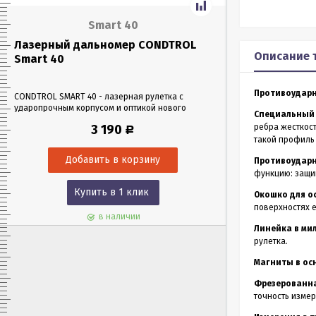
Smart 40
Лазерный дальномер CONDTROL
Лазерный да
Описание 
Smart 40
Smart 60
Противоударн
CONDTROL SMART 40 - лазерная рулетка с
CONDTROL SMART 6
ударопрочным корпусом и оптикой нового
эргономичном уда
Специальный
поколения, благодаря которой можно работать
Лазерная рулетка 
3 190
ребра жесткост
Р
в любых условиях освещения. Позволяет
0,05 до 60 метров
такой профиль
проводить замеры как на улице, так и в
измерения – всего 
помещениях на расстоянии до 40 м.
Противоударн
функцию: защи
Купить в 1 клик
Куп
Окошко для о
поверхностях е
в наличии
Линейка в ми
рулетка.
Магниты в ос
Фрезерованна
точность измер