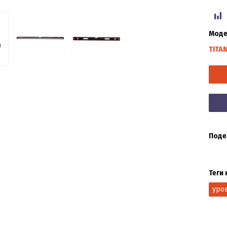
Моде
TITA
Поде
Теги 
уро