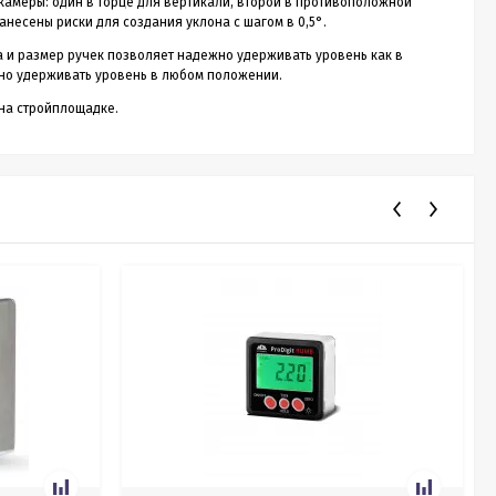
амеры: один в торце для вертикали, второй в противоположной
анесены риски для создания уклона с шагом в 0,5°.
и размер ручек позволяет надежно удерживать уровень как в
жно удерживать уровень в любом положении.
на стройплощадке.