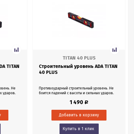
TITAN 40 PLUS
DA TITAN
Строительный уровень ADA TITAN
40 PLUS
овень. Не
Противоударный строительный уровень. Не
х ударов.
боится падений с высоты и сильных ударов.
в
Алюминиевый профиль. Линейка в
1 490
Р
и. Длина 60
миллиметрах. Магниты в основании. Длина 40
см.
Купить в 1 клик