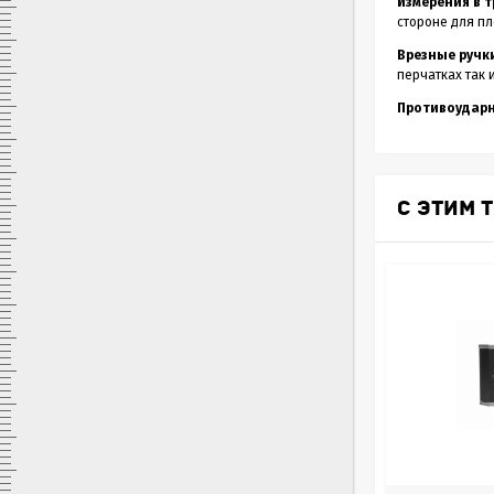
Измерения в т
стороне для пл
Врезные ручк
перчатках так 
Противоударн
С ЭТИМ 