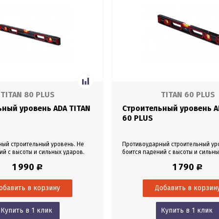
TITAN 80 PLUS
TITAN 60 PLUS
ьный уровень ADA TITAN
Строительный уровень A
60 PLUS
ый строительный уровень. Не
Противоударный строительный ур
ий с высоты и сильных ударов.
боится падений с высоты и сильны
 профиль. Линейка в
Алюминиевый профиль. Линейка 
1 990
1 790
Р
Р
 Магниты в основании. Длина 80
миллиметрах. Магниты в основани
см.
Купить в 1 клик
Купить в 1 клик