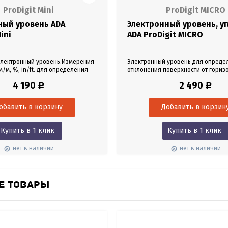
ProDigit Mini
ProDigit MICRO
ный уровень ADA
Электронный уровень, у
ini
ADA ProDigit MICRO
электронный уровень.Измерения
Электронный уровень для опреде
м/м, %, in/ft. для определения
отклонения поверхности от гориз
ния поверхности от горизонта
вертикали. Направление уклона. 
4 190
2 490
Р
Р
и. Направление уклона.
крепление. Корпус из алюминиево
ая калибровка. ЖК экран с
Магниты в основании.
ие. Кейс в комплекте.
Купить в 1 клик
Купить в 1 клик
нет в наличии
нет в наличии
Е ТОВАРЫ