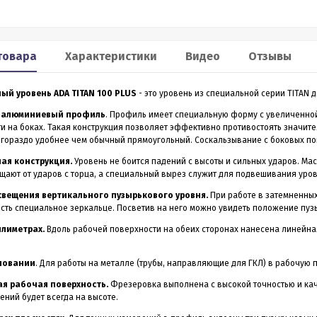
Smart 60
XP2
льномер CONDTROL
Лазерный дальномер 70 m
товара
Характеристики
Видео
Отзывы
CONDTROL XP2
ый уровень ADA TITAN 100 PLUS
- это уровень из специальной серии TITAN 
0 – лазерный дальномер, в
Лазерный дальномер CONDTROL XP2 – эт
ропрочном корпусе.
старшая модель дальномера XP1. Диапа
 алюминиевый профиль
. Профиль имеет специальную форму с увеличенно
работает на расстоянии от
измерений до 70 метров, точность 1,5 мм.
и на боках. Такая конструкция позволяет эффективно противостоять значите
3 990
4 390
Р
Р
 даже на улице. Погрешность
Новинка обладает дополнительным
 гораздо удобнее чем обычный прямоугольный. Соскальзывание с боковых по
1,5 мм
функционалом - расширенный Пифагор,
измерение площади стен и функцией
ая конструкция.
Уровень не боится падений с высоты и сильных ударов. М
измерения угла наклона, которая на ос
щают от ударов с торца, а специальный вырез служит для подвешивания уров
всего одного замера позволяет вычисли
горизонтальное и вертикальное проложен
ить в 1 клик
Купить в 1 клик
свещения вертикального пузырькового уровня.
При работе в затемненных
сть специальное зеркальце. Посветив на него можно увидеть положение пуз
в наличии
в наличии
ллиметрах.
Вдоль рабочей поверхности на обеих сторонах нанесена линейная
новании
. Для работы на металле (трубы, направляющие для ГКЛ) в рабочую
я рабочая поверхность.
Фрезеровка выполнена с высокой точностью и каче
ений будет всегда на высоте.