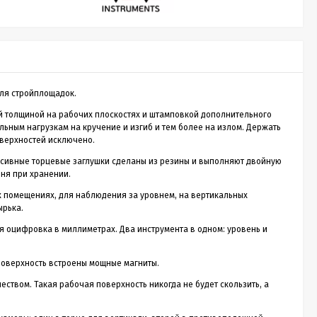
Sputnik 30
Лазерный дальномер CONDTROL
Лазе
Sputnik 30
Smart
для стройплощадок.
о
CONDTROL Sputnik 30 – сверхкомпактная
Лазерн
зон
лазерная рулетка для измерения расстояния до
доступ
й толщиной на рабочих плоскостях и штамповкой дополнительного
30 метров. Эргономичный корпус с большой
диспле
льным нагрузкам на кручение и изгиб и тем более на излом. Держать
1 990
Р
кнопкой управления, нажимать на которую
скорос
верхностей исключено.
удобно даже в перчатках. Погрешность
трекин
измерения не превышает 2 мм. Встроенный
ударов 
ассивные торцевые заглушки сделаны из резины и выполняют двойную
новании
аккумулятор. Зарядка через кабель micro-USB
эргоно
ня при хранении.
ть
(дополнительная опция).
ия,...
Купить в 1 клик
 помещениях, для наблюдения за уровнем, на вертикальных
ырька.
нет в наличии
 оцифровка в миллиметрах. Два инструмента в одном: уровень и
 поверхность встроены мощные магниты.
ством. Такая рабочая поверхность никогда не будет скользить, а