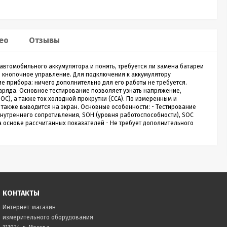
Sputnik 30
Лазерный дальномер CONDTROL
Лазе
ео
Отзывы
Sputnik 30
Smart
 автомобильного аккумулятора и понять, требуется ли замена батареи
о
CONDTROL Sputnik 30 – сверхкомпактная
Лазерн
и кнопочное управление. Для подключения к аккумулятору
зон
лазерная рулетка для измерения расстояния до
доступ
 прибора: ничего дополнительно для его работы не требуется.
30 метров. Эргономичный корпус с большой
диспле
 заряда. Основное тестирование позволяет узнать напряжение,
1 990
Р
кнопкой управления, нажимать на которую
скорос
OC), а также ток холодной прокрутки (CCA). По измеренным и
удобно даже в перчатках. Погрешность
трекин
также выводится на экран. Основные особенности: - Тестирование
измерения не превышает 2 мм. Встроенный
ударов 
внутреннего сопротивления, SOH (уровня работоспособности), SOC
новании
аккумулятор. Зарядка через кабель micro-USB
эргоно
на основе рассчитанных показателей - Не требует дополнительного
ть
(дополнительная опция).
ия,...
Купить в 1 клик
нет в наличии
КОНТАКТЫ
Интернет-магазин
измерительного оборудования