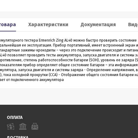
Smart 60
XP2
льномер CONDTROL
Лазерный дальномер 70 m
товара
Характеристики
Документация
Вид
CONDTROL XP2
муляторного тестера Ermenrich Zing AL40 можно быстро проверить состояние
0 – лазерный дальномер, в
Лазерный дальномер CONDTROL XP2 – эт
дальнейшая ее эксплуатация. Прибор портативный, имеет встроенный экран 
ропрочном корпусе.
старшая модель дальномера XP1. Диапа
андартные зажимы-крокодилы – через это подключение происходит и питание
работает на расстоянии от
измерений до 70 метров, точность 1,5 мм.
 AL40 позволяет проводить тесты аккумулятора, запуска двигателя и системы
3 990
4 390
Р
Р
 даже на улице. Погрешность
Новинка обладает дополнительным
ротивление, степень работоспособности батареи (SOH), уровень ее заряда (S
1,5 мм
функционалом - расширенный Пифагор,
показателям прибор определяет общее состояние батареи – эта информация 
измерение площади стен и функцией
мулятора, запуска двигателя и системы заряда - Определение напряжения, 
измерения угла наклона, которая на ос
), тока холодной прокрутки (CCA) - Отображение общего состояния батареи 
всего одного замера позволяет вычисли
тает от подключенного аккумулятора
горизонтальное и вертикальное проложен
ить в 1 клик
Купить в 1 клик
в наличии
в наличии
ОПЛАТА
ДОСТАВКА