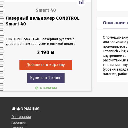
Smart 40
Лазерный дальномер CONDTROL
Лазерный да
Описание 
Smart 40
Smart 60
С помощью акку
CONDTROL SMART 40 - лазерная рулетка с
CONDTROL SMART 6
или возможна 
ударопрочным корпусом и оптикой нового
эргономичном уда
применяются ст
поколения, благодаря которой можно работать
Лазерная рулетка 
Ermenrich Zing
3 190
Р
в любых условиях освещения. Позволяет
0,05 до 60 метров
внутреннее соп
проводить замеры как на улице, так и в
измерения – всего 
рассчитанным 
помещениях на расстоянии до 40 м.
состояния акку
(уровня заряда
питания, рабо
Купить в 1 клик
Куп
в наличии
ИНФОРМАЦИЯ
О компании
Гарантия