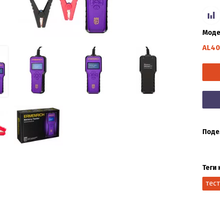
Моде
AL40
Поде
Теги 
тес