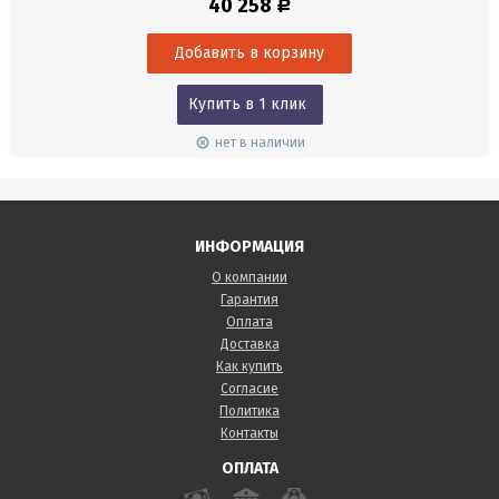
40 258
Р
Viscolene). Диапазон 0-12 рН. Режим работы 0-50°С. Кабель 1 м.
Разъем DIN.
Купить в 1 клик
нет в наличии
ИНФОРМАЦИЯ
О компании
Гарантия
Оплата
Доставка
Как купить
Согласие
Политика
Контакты
ОПЛАТА