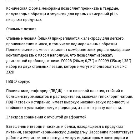
Коническая форма мембраны позволяет проникать в твердые,
полутвердые образцы и эмульсии для прямых измерений рН в
пищевых продуктах.
Стальные лезвия
Стальные лезвия (опция) прикрепляются к электроду для легкого
проникновения в мясо, в том числе подмороженные образцы.
Проникновение в мясо позволяет мембране электрода и диафрагме
контактировать с мясом напрямую, что позволяет избежать
длительной пробоподготовки. FC098 (20мм; 0,75”) и FC099 (35мм; 1,38”)
набор из двух стальных лезвий, которые могут использоваться с FC
232D
ПВДФ корпус
Поливинилиденфторид (ПВДФ) – это пищевой пластик, стойкий к
большинству химикатов и растворителей, включая гипохлорит натрия.
ПВДФ стоек к истиранию, имеет высокую механическую прочность и
стойкость к ультрафиолету и радиации, а также к росту плесени.=
Электрод сравнения с открытой диафрагмой
Взвешенные твердые частицы и белки, находящиеся в продуктах
питания, засоряют керамическую диафрагму. Засорение препятствует
работе измерительного контура между индикаторным электродом и