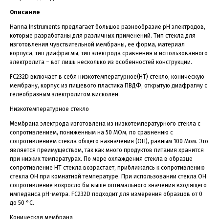
Описание
Hanna Instruments предлагает большое разнообразие рН электродов,
которые разработаны для различных применений. Тип стекла для
изготовления чувствительной мембраны, ее форма, материал
корпуса, тип диафрагмы, тип электрода сравнения и использованного
электролита – вот лишь несколько из особенностей конструкции.
FC232D включает в себя низкотемпературное(НТ) стекло, коническую
мембрану, корпус из пищевого пластика ПВДФ, открытую диафрагму с
гелеобразным электролитом висколен.
Низкотемпературное стекло
Мембрана электрода изготовлена из низкотемпературного стекла с
сопротивлением, пониженным на 50 МОм, по сравнению с
сопротивлением стекла общего назначения (ОН), равным 100 Мом. Это
является преимуществом, так как много продуктов питания хранится
при низких температурах. По мере охлаждения стекла в образце
сопротивление НТ стекла возрастает, приближаясь к сопротивлению
стекла ОН при комнатной температуре. При использовании стекла ОН
сопротивление возросло бы выше оптимального значения входящего
импеданса рН-метра. FC232D подходит для измерения образцов от 0
до 50 °С.
Коническая мембрана