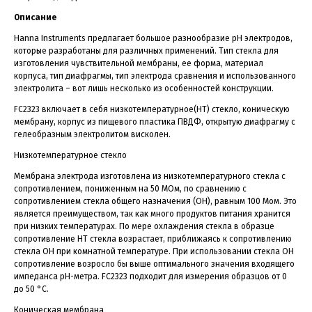
Описание
Hanna Instruments предлагает большое разнообразие рН электродов,
которые разработаны для различных применений. Тип стекла для
изготовления чувствительной мембраны, ее форма, материал
корпуса, тип диафрагмы, тип электрода сравнения и использованного
электролита – вот лишь несколько из особенностей конструкции.
FC2323 включает в себя низкотемпературное(НТ) стекло, коническую
мембрану, корпус из пищевого пластика ПВДФ, открытую диафрагму с
гелеобразным электролитом висколен.
Низкотемпературное стекло
Мембрана электрода изготовлена из низкотемпературного стекла с
сопротивлением, пониженным на 50 МОм, по сравнению с
сопротивлением стекла общего назначения (ОН), равным 100 Мом. Это
является преимуществом, так как много продуктов питания хранится
при низких температурах. По мере охлаждения стекла в образце
сопротивление НТ стекла возрастает, приближаясь к сопротивлению
стекла ОН при комнатной температуре. При использовании стекла ОН
сопротивление возросло бы выше оптимального значения входящего
импеданса рН-метра. FC2323 подходит для измерения образцов от 0
до 50 °С.
Коническая мембрана