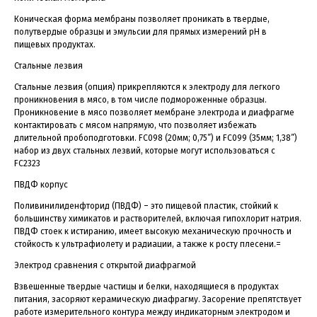
Коническая форма мембраны позволяет проникать в твердые,
полутвердые образцы и эмульсии для прямых измерений рН в
пищевых продуктах.
Стальные лезвия
Стальные лезвия (опция) прикрепляются к электроду для легкого
проникновения в мясо, в том числе подмороженные образцы.
Проникновение в мясо позволяет мембране электрода и диафрагме
контактировать с мясом напрямую, что позволяет избежать
длительной пробоподготовки. FC098 (20мм; 0,75”) и FC099 (35мм; 1,38”)
набор из двух стальных лезвий, которые могут использоваться с
FC2323
ПВДФ корпус
Поливинилиденфторид (ПВДФ) – это пищевой пластик, стойкий к
большинству химикатов и растворителей, включая гипохлорит натрия.
ПВДФ стоек к истиранию, имеет высокую механическую прочность и
стойкость к ультрафиолету и радиации, а также к росту плесени.=
Электрод сравнения с открытой диафрагмой
Взвешенные твердые частицы и белки, находящиеся в продуктах
питания, засоряют керамическую диафрагму. Засорение препятствует
работе измерительного контура между индикаторным электродом и