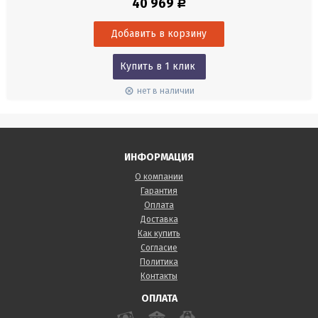
40 969
Р
Viscolene). Диапазон 0-12 рН. Режим работы 0-50°С. Кабель 1 м.
Разъем Quick DIN.
Купить в 1 клик
нет в наличии
ИНФОРМАЦИЯ
О компании
Гарантия
Оплата
Доставка
Как купить
Согласие
Политика
Контакты
ОПЛАТА