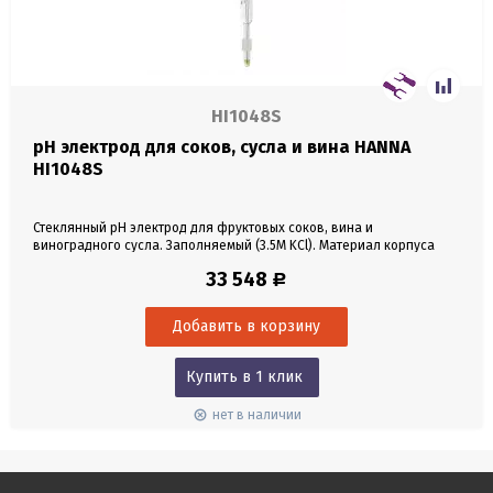
HI1048S
pH электрод для соков, сусла и вина HANNA
HI1048S
Стеклянный pH электрод для фруктовых соков, вина и
виноградного сусла. Заполняемый (3.5M KCl). Материал корпуса
стекло. Диапазон 0-12 рН. Режим работы 0-60°С. Кабель 1 м.
33 548
Р
Контакты с креплением под винт.
Купить в 1 клик
нет в наличии