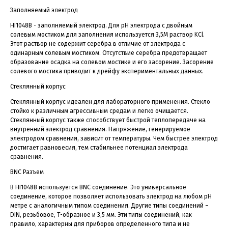
Заполняемый электрод
HI1048B - заполняемый электрод. Для рН электрода с двойным
солевым мостиком для заполнения используется 3,5М раствор KCl.
Этот раствор не содержит серебра в отличие от электрода с
одинарным солевым мостиком. Отсутствие серебра предотвращает
образование осадка на солевом мостике и его засорение. Засорение
солевого мостика приводит к дрейфу экспериментальных данных.
Стеклянный корпус
Стеклянный корпус идеален для лабораторного применения. Стекло
стойко к различным агрессивным средам и легко очищается.
Стеклянный корпус также способствует быстрой теплопередаче на
внутренний электрод сравнения. Напряжение, генерируемое
электродом сравнения, зависит от температуры. Чем быстрее электрод
достигает равновесия, тем стабильнее потенциал электрода
сравнения.
BNC Разъем
В HI1048B используется BNC соединение. Это универсальное
соединение, которое позволяет использовать электрод на любом рН
метре с аналогичным типом соединения. Другие типы соединений –
DIN, резьбовое, T-образное и 3,5 мм. Эти типы соединений, как
правило, характерны для приборов определенного типа и не