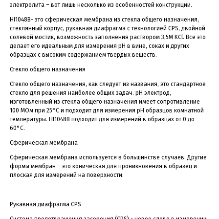
электролита – вот лишь несколько из особенностей конструкции.
HI1048B- это сферическая мембрана из стекла общего назначения,
стеклянный корпус, рукавная диафрагма с технологией CPS, двойной
солевой мостик, возможность заполнения раствором 3,5M KCl. Все это
делает его идеальным для измерения рН в вине, соках и других
образцах с высоким содержанием твердых веществ.
Стекло общего назначения
Стекло общего назначения, как следует из названия, это стандартное
стекло для решения наиболее общих задач. pH электрод,
изготовленный из стекла общего назначения имеет сопротивление
100 МОм при 25°C и подходит для измерения рН образцов комнатной
температуры. HI1048B подходит для измерений в образцах от 0 дo
60°C.
Сферическая мембрана
Сферическая мембрана используется в большинстве случаев. Другие
формы мембран – это коническая для проникновения в образец и
плоская для измерений на поверхности.
Рукавная диафрагма CPS
Система предотвращения засорения (CPS) - новое слово в измерении