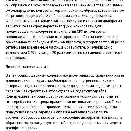
рН образцов с высоким содержанием взвешенных частиц. В обычных
рН электродах используется керамическая мембрана, которая быстро
загрязняется при работе с образцами с высоким содержанием
взвешенных частиц, такими как винное сусло и соки.Если диафрагма
забьется, то электрод перестанет функционировать. Для
предотвращения засорения в технологии CPS используется
проницаемое стекло и рукав из фторопласта. Проницаемое стекло
обеспечивает необходимый ток электролита, а фторопластовый рукав
отталкивает взвешенные частицы. Врезультате, pH электроды с
технологией CPS служат до 20 раз дольше, по сравнению с обычными
электродами.
Двойной солевой мостик
В электродах с двойным солевым мостиком электрод сравнения имеет
дополнительное окружение.Электролит во внутреннем отделе, в
котором находится проволока электрода сравнения, содержит ионы
серебра; Электролит вне этого отдела не содержит серебра.
Конструкция электрода с двойным солевым мостиком предполагает,
что серебро из электрода практически не попадает в раствор. Такая
конструкция позволяет проводить измерения в тех случаях, когда
присутствие ионов серебра в образце нежелательно или же
возможно образование осадка и засорение диафрагмы, например, в
образцах, содержащих сульфиды. Засорение диафрагмы приведет к
дрейфу показаний.