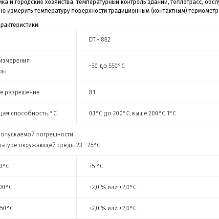
ика и городские хозяйства, температурный контроль зданий, теплотрасс, об
жно измерить температуру поверхности традиционным (контактным) термомет
рактеристики:
DT - 882
измерения
-50 до 550°C
ры
е разрешение
8:1
ая способность, °С
0,1°C до
200°C, выше
200°C
1°C
опускаемой погрешности
ратуре окружающей среды 23 - 25°C
0°C
±5 °C
00°C
±2,0 % или ±2,0°C
550°C
±2,0 % или ±2,0°C