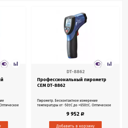
DT-8862
ый
Профессиональный пирометр
CEM DT-8862
ние
Пирометр. Бесконтактное измерение
 Оптическое
температуры от -50ºC до +650ºC. Оптическое
5%,
разрешение 12:1, погрешность ±1,5%,
9 952
Р
разрешение 0,1 ºC, двойной лазерный
указатель.