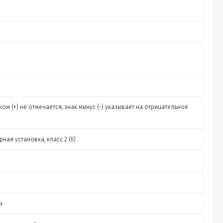
м (+) не отмечается; знак минус (-) указывает на отрицательное
ая установка, класс 2 (II)
и