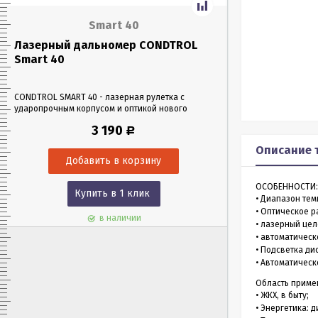
Smart 40
Лазерный дальномер CONDTROL
Лазерный да
Smart 40
Smart 60
CONDTROL SMART 40 - лазерная рулетка с
CONDTROL SMART 6
ударопрочным корпусом и оптикой нового
эргономичном уда
поколения, благодаря которой можно работать
Лазерная рулетка 
3 190
Р
в любых условиях освещения. Позволяет
0,05 до 60 метров
проводить замеры как на улице, так и в
измерения – всего 
Описание 
помещениях на расстоянии до 40 м.
ОСОБЕННОСТИ:
Купить в 1 клик
Куп
• Диапазон тем
• Оптическое р
в наличии
• лазерный це
• автоматическ
• Подсветка ди
• Автоматичес
Область приме
• ЖКХ, в быту;
• Энергетика: 