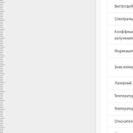
Быстродей
Спектраль
Коэффици
излучения
Индикация
Знак изме
Лазерный
Температу
Температу
Относител