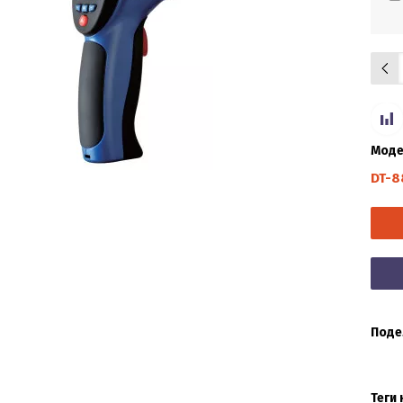
Моде
DT-8
Поде
Теги 