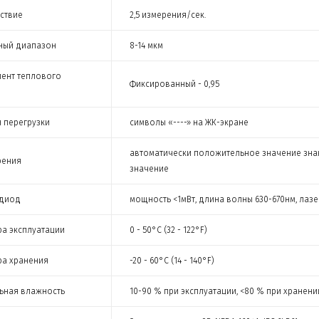
ствие
2,5 измерения/сек.
ный диапазон
8-14 мкм
ент теплового
Фиксированный - 0,95
 перегрузки
символы «----» на ЖК-экране
автоматически положительное значение знако
рения
значение
 диод
мощность <1мВт, длина волны 630-670нм, лазерн
ра эксплуатации
0 - 50°C (32 - 122°F)
ра хранения
-20 - 60°C (14 - 140°F)
ьная влажность
10-90 % при эксплуатации, <80 % при хранени