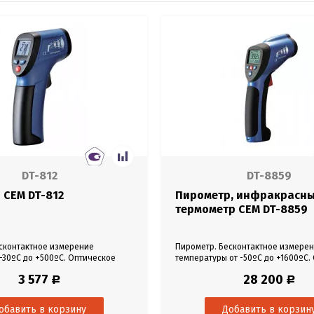
DT-812
DT-8859
 CEM DT-812
Пирометр, инфракрасн
термометр CEM DT-8859
сконтактное измерение
Пирометр. Бесконтактное измере
-30ºC до +500ºC. Оптическое
температуры от -50ºC до +1600ºC.
:1, погрешность ±2%,
разрешение 50:1, погрешность ±1,
3 577
28 200
Р
Р
,1ºC.
разрешение 0,1ºC.