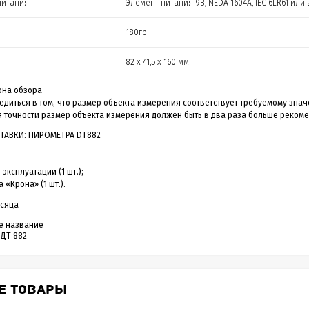
питания
Элемент питания 9В, NEDA 1604A, IEC 6LR61 ил
180гр
82 x 41,5 x 160 мм
она обзора
диться в том, что размер объекта измерения соответствует требуемому знач
 точности размер объекта измерения должен быть в два раза больше рекоме
ТАВКИ: ПИРОМЕТРА DT882
эксплуатации (1 шт.);
 «Крона» (1 шт.).
есяца
е название
 ДТ 882
Е ТОВАРЫ