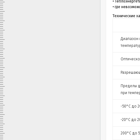
• Теплоэнергет
• где невозмо
Технические ха
Диапазон 
температу
Оптическо
Разрешающ
Пределы д
при темпе
-50
°C
до 2
-20
°C
до 2
200
°C
до 