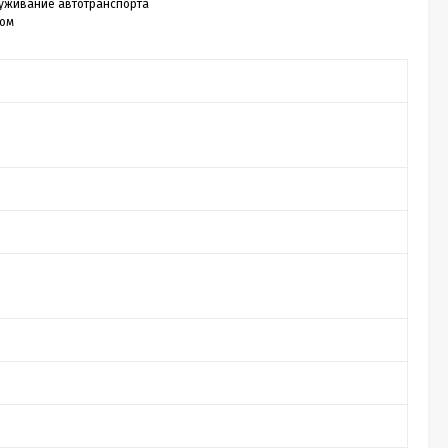
служивание автотранспорта
ром