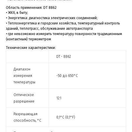
Область применения: DT 8862
• ЖКХ, в быту;
• Энергетика: диагностика электрических соединений;
• Теплоэнергетика и городские хозяйства, температурный контроль
зданий, теплотрасс, обслуживание автотранспорта
• где невозможно измерить температуру поверхности традиционным
(контактным) термометром
Технические характеристики:
DT - 8862
Диапазон
измерения
-50 до 650°C
температуры
Оптическое
12:1
разрешение
Разрешающая
0,1°C (0,1°F)
способность, °С