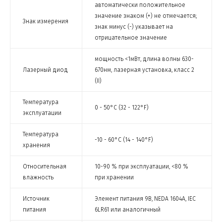
автоматически положительное
значение знаком (+) не отмечается;
Знак измерения
знак минус (-) указывает на
отрицательное значение
мощность <1мВт, длина волны 630-
Лазерный диод
670нм, лазерная установка, класс 2
(II)
Температура
0 - 50°C (32 - 122°F)
эксплуатации
Температура
-10 - 60°C (14 - 140°F)
хранения
Относительная
10-90 % при эксплуатации, <80 %
влажность
при хранении
Источник
Элемент питания 9В, NEDA 1604A, IEC
питания
6LR61 или аналогичный