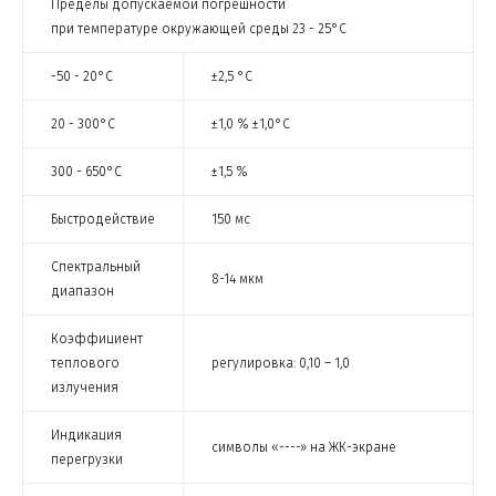
Пределы допускаемой погрешности
при температуре окружающей среды 23 - 25°C
-50 - 20°C
±2,5 °C
20 - 300°C
±1,0 % ±1,0°C
300 - 650°C
±1,5 %
Быстродействие
150 мс
Спектральный
8-14 мкм
диапазон
Коэффициент
теплового
регулировка: 0,10 – 1,0
излучения
Индикация
символы «----» на ЖК-экране
перегрузки