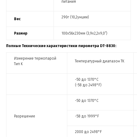
питания
290г (10,2унции)
Вес
Размер
100x56x230мм (3,9x2,2x9,0”)
Полные Технические характеристики пирометра DT-8830:
Измерение термопарой
Температурный диапазон TK
Tип K
-50 до 1370°C
(-58 до 2498°F)
-50 до 1370°C
Разрешение
-58 до 1999°F
2000 до 2498°F