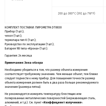
200 до 380°C (392 до 716°F)
КОМПЛЕКТ ПОСТАВКИ: ПИРОМЕТРА DT8830
Прибор (1 шт.);
чехол (1 шт.);
термопара тип К (1 шт.);
Руководство по эксплуатации (1 шт.);
Батарея 9В типа «Крона» (1 шт.).
Гарантия: 24 месяца
Примечание: Зона обзора
Необходимо убедиться в том, что размер объекта измерения
соответствует требуемому значению. Чем меньше объект, тем ближе
следует поднести к нему прибор. Для повышения точности размер
объекта измерения должен быть в два раза больше рекомендуемого
значения (размера пятна).
Не рекомендуется измерять температуру блестящих или
полированных металлических поверхностей (нержавеющая сталь,
алюминий, и т.д.). См. пункт «
Коэффициент излучения
».