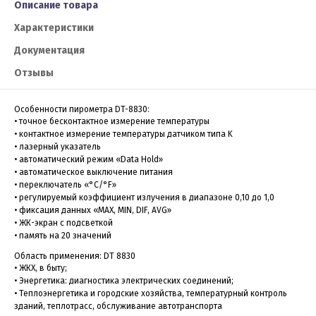
Описание товара
Характеристики
Документация
Отзывы
Особенности пирометра DT-8830:
• точное бесконтактное измерение температуры
• контактное измерение температуры датчиком типа K
• лазерный указатель
• автоматический режим «Data Hold»
• автоматическое выключение питания
• переключатель «°C/°F»
• регулируемый коэффициент излучения в диапазоне 0,10 до 1,0
• фиксация данных «MAX, MIN, DIF, AVG»
• ЖК-экран с подсветкой
• память на 20 значений
Область применения: DT 8830
• ЖКХ, в быту;
• Энергетика: диагностика электрических соединений;
• Теплоэнергетика и городские хозяйства, температурный контроль
зданий, теплотрасс, обслуживание автотранспорта