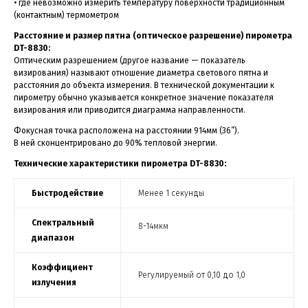
• где невозможно измерить температуру поверхности традиционным
(контактным) термометром
Расстояние и размер пятна (оптическое разрешение)
пирометра
DT-8830:
Оптическим разрешением (другое название — показатель
визирования) называют отношение диаметра светового пятна и
расстояния до объекта измерения. В технической документации к
пирометру обычно указывается конкретное значение показателя
визирования или приводится диаграмма направленности.
Фокусная точка расположена на расстоянии 914мм (36”).
В ней сконцентрировано до 90% тепловой энергии.
Технические характеристики пирометра DT-8830:
Быстродействие
Менее 1 секунды
Спектральный
8-14мкм
диапазон
Коэффициент
Регулируемый от 0,10 до 1,0
излучения