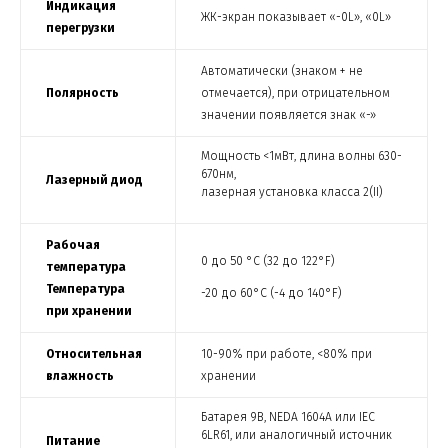
Индикация
ЖК-экран показывает «-0L», «0L»
перегрузки
Автоматически (знаком + не
Полярность
отмечается), при отрицательном
значении появляется знак «-»
Мощность <1мВт, длина волны 630-
670нм,
Лазерный диод
лазерная установка класса 2(II)
Рабочая
0 до 50 °C (32 до 122°F)
температура
Температура
-20 до 60°C (-4 до 140°F)
при хранении
Относительная
10-90% при работе, <80% при
влажность
хранении
Батарея 9В, NEDA 1604A или IEC
6LR61, или аналогичный источник
Питание