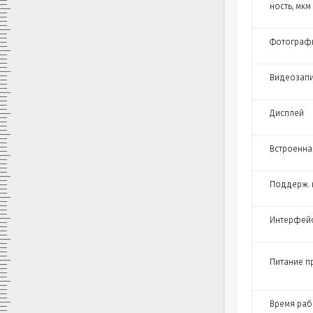
ность, мкм
Фотограф
Видеозап
Дисплей
Встроенна
Поддерж. 
Интерфейс
Питание п
Время рабо