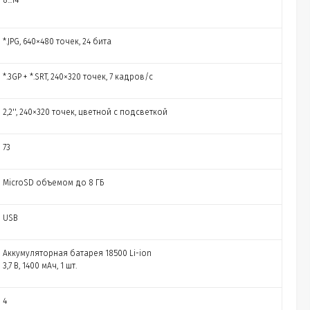
8...14
*.JPG, 640×480 точек, 24 бита
*.3GP + *.SRT, 240×320 точек, 7 кадров/с
2,2'', 240×320 точек, цветной с подсветкой
73
MicroSD объемом до 8 ГБ
USB
Аккумуляторная батарея 18500 Li-ion
3,7 В, 1400 мАч, 1 шт.
4