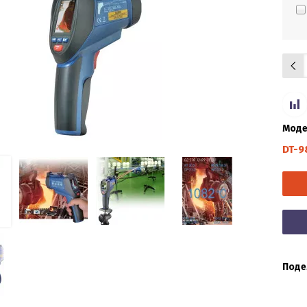
Моде
DT-9
Поде