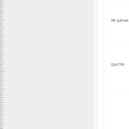
ИК-датчик 
Щуп ТХА