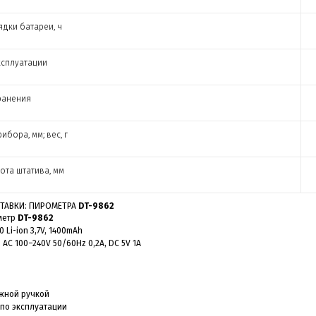
ядки батареи, ч
ксплуатации
ранения
ибора, мм; вес, г
ота штатива, мм
ТАВКИ: ПИРОМЕТРА
DT-9862
метр
DT-9862
0 Li-ion 3,7V, 1400mAh
 AC 100–240V 50/60Hz 0,2A, DC 5V 1A
ижной ручкой
 по эксплуатации