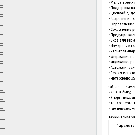
• Малое время
• Поддержка ка
• Дисплей 2,2д
• Разрешение к
• Определение
• Сохранение р
• Предупрежде
• Вход для тер
• Измерение т
• Расчет темпе
• Удержание п
• Индикация р
• Автоматичес
• Режим монит
• Интерфейс U
Область приме
• ЖКХ, в быту;
• Энергетика: 
• Теплоэнергет
• где невозмо
Технические х
Параметр