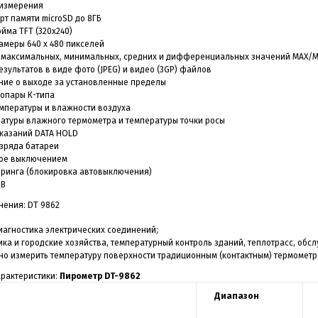
 измерения
рт памяти microSD до 8ГБ
юйма TFT (320х240)
амеры 640 х 480 пикселей
 максимальных, минимальных, средних и дифференциальных значений MAX/M
езультатов в виде фото (JPEG) и видео (3GP) файлов
ние о выходе за установленные пределы
мопары К-типа
емпературы и влажности воздуха
ратуры влажного термометра и температуры точки росы
оказаний DATA HOLD
азряда батареи
кое выключением
оринга (блокировка автовыключения)
SB
нения: DT 9862
диагностика электрических соединений;
ика и городские хозяйства, температурный контроль зданий, теплотрасс, об
жно измерить температуру поверхности традиционным (контактным) термомет
арактеристики:
Пирометр DT-9862
Диапазон