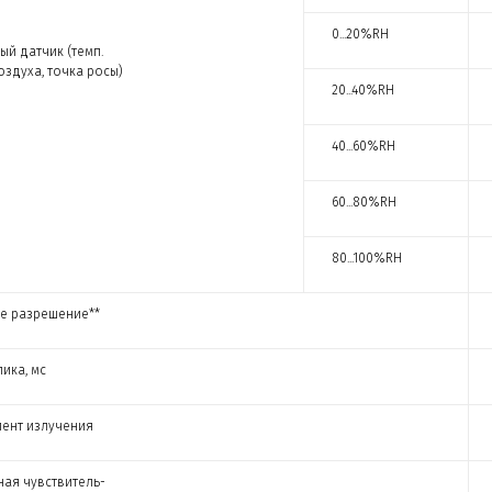
0...20%RH
ый датчик (темп.
оздуха, точка росы)
20...40%RH
40...60%RH
60...80%RH
80...100%RH
е разрешение**
ика, мс
ент излучения
ная чувствитель-