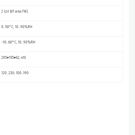
2 (от БП или ПК)
0...50°С, 10...90%RH
−10...60°С, 10...90%RH
205
×
155
×
62; 410
120...230; 100...190