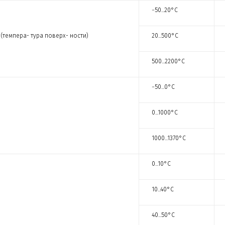
−50...20°С
(темпера- тура поверх- ности)
20...500°С
500...2200°С
−50...0°С
0...1000°С
1000...1370°С
0...10°С
10...40°С
40...50°С