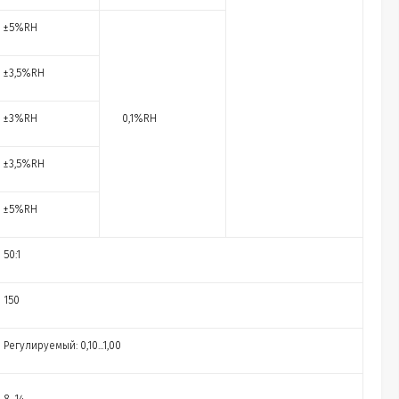
±5%RH
±3,5%RH
±3%RH
0,1%RH
±3,5%RH
±5%RH
50:1
150
Регулируемый: 0,10...1,00