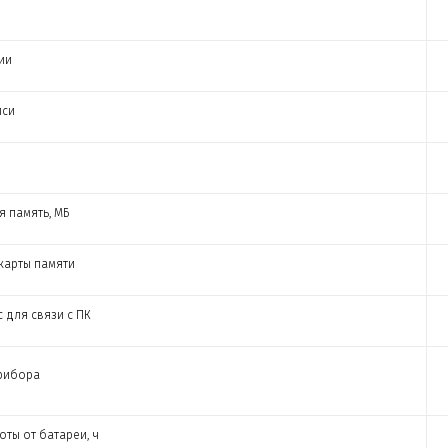
ии
иси
я память, МБ
карты памяти
 для связи с ПК
рибора
ты от батареи, ч