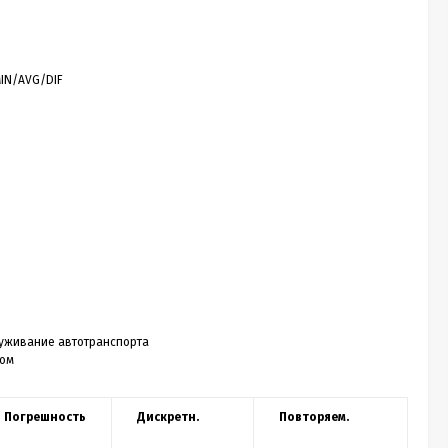
IN/AVG/DIF
служивание автотранспорта
ром
Погрешность
Дискретн.
Повторяем.