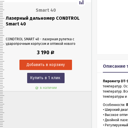
Smart 40
Лазерный дальномер CONDTROL
Лазерный да
Smart 40
Smart 60
CONDTROL SMART 40 - лазерная рулетка с
CONDTROL SMART 6
ударопрочным корпусом и оптикой нового
эргономичном уда
поколения, благодаря которой можно работать
Лазерная рулетка 
3 190
Р
в любых условиях освещения. Позволяет
0,05 до 60 метров
проводить замеры как на улице, так и в
измерения – всего 
помещениях на расстоянии до 40 м.
Описание 
Купить в 1 клик
Куп
Пирометр DT-
температур. Ос
в наличии
температур. В
температуры и 
Особенности:
• Широкий диа
• Высокое опт
• Двойной лаз
• Регулируемы