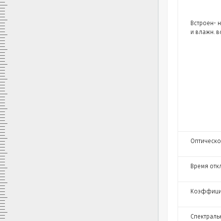
Встроен- н
и влажн. в
Оптическо
Время откл
Коэффици
Спектраль