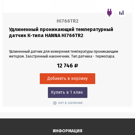
HI766TR2
Удлиненный проникающий температурный
датчик K-типа HANNA HI766TR2
Удлиненный датчик для измерения температуры проникающим
методом. Заостренный наконечник. Тип датчика - термопара.
Материал датчика - нержавеющая сталь. Длина датчика 1 м.
12 746
Р
Диапазон измерений от 0 до 250°C. Кабель 1 м. Разъем K-типа.
Купить в 1 клик
нет в наличии
ИНФОРМАЦИЯ