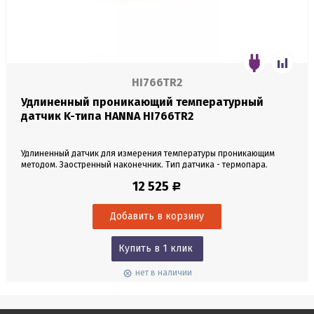
HI766TR2
Удлиненный проникающий температурный
датчик K-типа HANNA HI766TR2
Удлиненный датчик для измерения температуры проникающим
методом. Заостренный наконечник. Тип датчика - термопара.
Материал датчика - нержавеющая сталь. Длина датчика 1 м.
12 525
Р
Диапазон измерений от 0 до 250°C. Кабель 1 м. Разъем K-типа.
Купить в 1 клик
нет в наличии