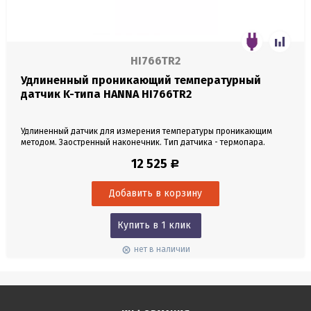
HI766TR2
Удлиненный проникающий температурный
датчик K-типа HANNA HI766TR2
Удлиненный датчик для измерения температуры проникающим
методом. Заостренный наконечник. Тип датчика - термопара.
Материал датчика - нержавеющая сталь. Длина датчика 1 м.
12 525
Р
Диапазон измерений от 0 до 250°C. Кабель 1 м. Разъем K-типа.
Купить в 1 клик
нет в наличии